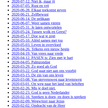
2020-07-12. Niet ik, maar jij
2020-07-05. Rust en vrij
2020-06-28. Elkaar toekomst geven
2020-06-21. Zelfbewust
2020-06-14. De pelikaan
2020-06-07. Weer samen vieren
2020-05-31. Je laten ontwortelen
2020-05-24. Tussen wolk en Geest?
2020-05-17. Doe wat je zegt
2020-05-10. Altijd samen met jou
2020-05-03. Leven in overvloed
2020-04-26. Telkens een nieuw begin
2020-04-19. Van vrees naar vrede
2020-04-12. PASEN is: Zien met je hart
2020-04-05. Palmzondag
2020-03-29. Zo goed als God
2020-03-22. God gaat niet aan ons voorbij
2020-03-15. De zin van ons leven
2020-03-08. Van stervensweg naar levensweg
2020-03-01. Op weg naar het land van beloften
2020-02-26. Mis je doel niet.
2020-02-23. God is geen Nederlander
2020-02-16. Spreken is doen, en doen is spreken
2020-02-09. Wegwijzer naar Jezus
2020-02-02. Opdracht van de Heer