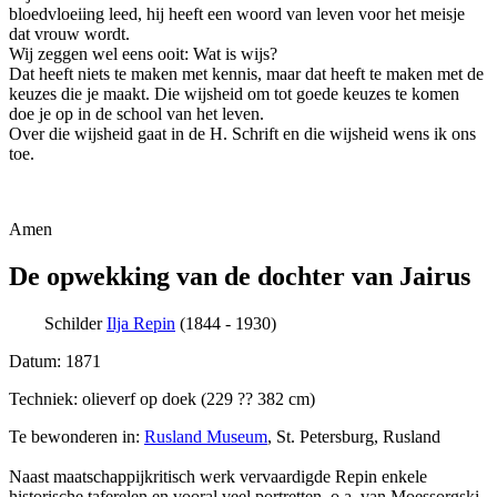
bloedvloeiing leed, hij heeft een woord van leven voor het meisje
dat vrouw wordt.
Wij zeggen wel eens ooit: Wat is wijs?
Dat heeft niets te maken met kennis, maar dat heeft te maken met de
keuzes die je maakt. Die wijsheid om tot goede keuzes te komen
doe je op in de school van het leven.
Over die wijsheid gaat in de H. Schrift en die wijsheid wens ik ons
toe.
Amen
De opwekking van de dochter van Jairus
Schilder
Ilja Repin
(1844 - 1930)
Datum: 1871
Techniek: olieverf op doek (229 ?? 382 cm)
Te bewonderen in:
Rusland Museum
, St. Petersburg, Rusland
Naast maatschappijkritisch werk vervaardigde Repin enkele
historische taferelen en vooral veel portretten, o.a. van Moessorgski