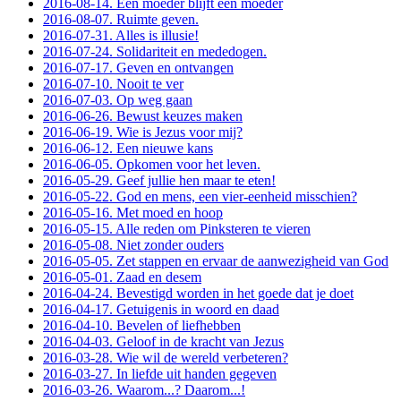
2016-08-14. Een moeder blijft een moeder
2016-08-07. Ruimte geven.
2016-07-31. Alles is illusie!
2016-07-24. Solidariteit en mededogen.
2016-07-17. Geven en ontvangen
2016-07-10. Nooit te ver
2016-07-03. Op weg gaan
2016-06-26. Bewust keuzes maken
2016-06-19. Wie is Jezus voor mij?
2016-06-12. Een nieuwe kans
2016-06-05. Opkomen voor het leven.
2016-05-29. Geef jullie hen maar te eten!
2016-05-22. God en mens, een vier-eenheid misschien?
2016-05-16. Met moed en hoop
2016-05-15. Alle reden om Pinksteren te vieren
2016-05-08. Niet zonder ouders
2016-05-05. Zet stappen en ervaar de aanwezigheid van God
2016-05-01. Zaad en desem
2016-04-24. Bevestigd worden in het goede dat je doet
2016-04-17. Getuigenis in woord en daad
2016-04-10. Bevelen of liefhebben
2016-04-03. Geloof in de kracht van Jezus
2016-03-28. Wie wil de wereld verbeteren?
2016-03-27. In liefde uit handen gegeven
2016-03-26. Waarom...? Daarom...!