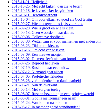
2015-11-01. Heiligheid
2015-10-25. Met echt kijken, dan zie je beter!
2015-10-18. Je levensbeker leegdrinken
2015-10-11. Beschikbaarheid
2015-10-04. Om voor elkaar zo goed als God te zijn
2015-09-27. Wie niet tegen ons is, is voor ons.
2015-09-20. Wie is groot en wie is klein.
2015-09-13. Geen woorden maar daden.
2015-09-06. Collectieve doofheid.
2015-08-30. Wetten zijn er voor mensen en niet andersom.
2015-08-23. Tijd om te kiezen.
2015-08-16. Om echt van te leven.
2015-08-09. Een nieuwe morgen.
2015-08-02. De mens leeft niet van brood alleen
2015-07-26. Beproef het leven
2015-07-19. Rust nu maar even uit ...
2015-07-12. Niemand gaat alleen
2015-07-05. Profetische geluiden
2015-06-28. verbondenheid en dankbaarheid
2015-06-21. Aan de overkant ...
2015-06-14. Met zorg en toeleg
2015-06-07. Rust en bezinning in een jachtige wereld
2015-05-31. God is niet zomaar een naam
2015-05-24. Van binnen naar buiten
2015-05-17. In saamhorigheid standhouden!