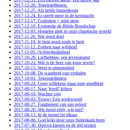
2017-12-26. Tegenstellingen.
2017-12-25. Als liefde binnenkomt
2017-12-24. Er speelt meer in de kerstnacht
2017-12-17. Godsstem = mijn stem
2017-12-10. Evangelie de Blijde Boodschap
2017-12-03. Hemelse plek in onze chaotische wereld
2017-11-26. Wie goed doet
2017-11-19. Je bent goed zoals je bent
2017-11-12. Zoeken naar wijsheid
2017-11-05. (Schijn)heiligheid
2017-10-29. Liefhebben, een levenskunst
2017-10-22. Wie is de heer van jouw leven?
2017-10-15. Weet je uitgenodigd
2017-10-08. De waarheid van verhalen
2017-10-01. Tegenstellingen
2017-09-24. Geen willekeur maar pure goedheid
2017-09-17. Naar 'jezelf' kijken
2017-09-10. Wachter zijn
2017-09-03. Trouw! Een werkwoord
2017-08-27. Fundament van ons geloof
2017-08-20. Wie hoort erbij, wie niet?
2017-08-13. In de hemel bij elkaar
2017-08-06. God kijkt door onze buitenkant heen
2017-07-30. Durven kiezen en de tijd nemen