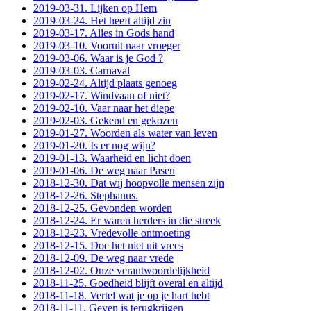
2019-03-31. Lijken op Hem
2019-03-24. Het heeft altijd zin
2019-03-17. Alles in Gods hand
2019-03-10. Vooruit naar vroeger
2019-03-06. Waar is je God ?
2019-03-03. Carnaval
2019-02-24. Altijd plaats genoeg
2019-02-17. Windvaan of niet?
2019-02-10. Vaar naar het diepe
2019-02-03. Gekend en gekozen
2019-01-27. Woorden als water van leven
2019-01-20. Is er nog wijn?
2019-01-13. Waarheid en licht doen
2019-01-06. De weg naar Pasen
2018-12-30. Dat wij hoopvolle mensen zijn
2018-12-26. Stephanus.
2018-12-25. Gevonden worden
2018-12-24. Er waren herders in die streek
2018-12-23. Vredevolle ontmoeting
2018-12-15. Doe het niet uit vrees
2018-12-09. De weg naar vrede
2018-12-02. Onze verantwoordelijkheid
2018-11-25. Goedheid blijft overal en altijd
2018-11-18. Vertel wat je op je hart hebt
2018-11-11. Geven is terugkrijgen