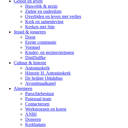
Geloof en leven
Huwelijk & gezin
Ziekte en ouderdom
Overlijden en leven met verlies
Kerk en samenleving
Kerken met Stip
Jeugd & jongeren
Doop
Eerste communie
Vormsel
Kinder- en gezinsvieringen
DigiDulfke
Cultuur & historie
Antoniuskerk
Historie H. Antoniuskerk
De heilige Odulphus
Avondmaalkapel
Algemeen
Parochiebestuur
Pastoraal team
Contactgroep
Werkgroepen en koren
ANBI
Doneren
Kerkbalans