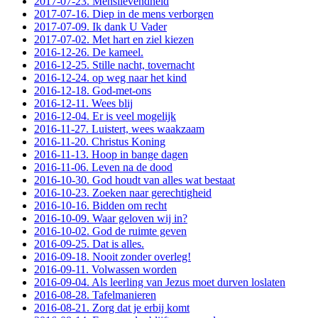
2017-07-23. Menslievendheid
2017-07-16. Diep in de mens verborgen
2017-07-09. Ik dank U Vader
2017-07-02. Met hart en ziel kiezen
2016-12-26. De kameel.
2016-12-25. Stille nacht, tovernacht
2016-12-24. op weg naar het kind
2016-12-18. God-met-ons
2016-12-11. Wees blij
2016-12-04. Er is veel mogelijk
2016-11-27. Luistert, wees waakzaam
2016-11-20. Christus Koning
2016-11-13. Hoop in bange dagen
2016-11-06. Leven na de dood
2016-10-30. God houdt van alles wat bestaat
2016-10-23. Zoeken naar gerechtigheid
2016-10-16. Bidden om recht
2016-10-09. Waar geloven wij in?
2016-10-02. God de ruimte geven
2016-09-25. Dat is alles.
2016-09-18. Nooit zonder overleg!
2016-09-11. Volwassen worden
2016-09-04. Als leerling van Jezus moet durven loslaten
2016-08-28. Tafelmanieren
2016-08-21. Zorg dat je erbij komt