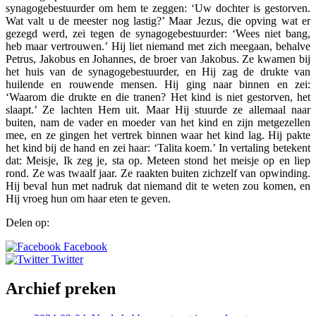
synagogebestuurder om hem te zeggen: ‘Uw dochter is gestorven.
Wat valt u de meester nog lastig?’ Maar Jezus, die opving wat er
gezegd werd, zei tegen de synagogebestuurder: ‘Wees niet bang,
heb maar vertrouwen.’ Hij liet niemand met zich meegaan, behalve
Petrus, Jakobus en Johannes, de broer van Jakobus. Ze kwamen bij
het huis van de synagogebestuurder, en Hij zag de drukte van
huilende en rouwende mensen. Hij ging naar binnen en zei:
‘Waarom die drukte en die tranen? Het kind is niet gestorven, het
slaapt.’ Ze lachten Hem uit. Maar Hij stuurde ze allemaal naar
buiten, nam de vader en moeder van het kind en zijn metgezellen
mee, en ze gingen het vertrek binnen waar het kind lag. Hij pakte
het kind bij de hand en zei haar: ‘Talita koem.’ In vertaling betekent
dat: Meisje, Ik zeg je, sta op. Meteen stond het meisje op en liep
rond. Ze was twaalf jaar. Ze raakten buiten zichzelf van opwinding.
Hij beval hun met nadruk dat niemand dit te weten zou komen, en
Hij vroeg hun om haar eten te geven.
Delen op:
Facebook
Twitter
Archief preken