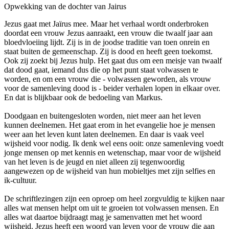
Opwekking van de dochter van Jairus
Jezus gaat met Jaïrus mee. Maar het verhaal wordt onderbroken
doordat een vrouw Jezus aanraakt, een vrouw die twaalf jaar aan
bloedvloeiing lijdt. Zij is in de joodse traditie van toen onrein en
staat buiten de gemeenschap. Zij is dood en heeft geen toekomst.
Ook zij zoekt bij Jezus hulp. Het gaat dus om een meisje van twaalf
dat dood gaat, iemand dus die op het punt staat volwassen te
worden, en om een vrouw die - volwassen geworden, als vrouw
voor de samenleving dood is - beider verhalen lopen in elkaar over.
En dat is blijkbaar ook de bedoeling van Markus.
Doodgaan en buitengesloten worden, niet meer aan het leven
kunnen deelnemen. Het gaat erom in het evangelie hoe je mensen
weer aan het leven kunt laten deelnemen. En daar is vaak veel
wijsheid voor nodig. Ik denk wel eens ooit: onze samenleving voedt
jonge mensen op met kennis en wetenschap, maar voor de wijsheid
van het leven is de jeugd en niet alleen zij tegenwoordig
aangewezen op de wijsheid van hun mobieltjes met zijn selfies en
ik-cultuur.
De schriftlezingen zijn een oproep om heel zorgvuldig te kijken naar
alles wat mensen helpt om uit te groeien tot volwassen mensen. En
alles wat daartoe bijdraagt mag je samenvatten met het woord
wijsheid. Jezus heeft een woord van leven voor de vrouw die aan