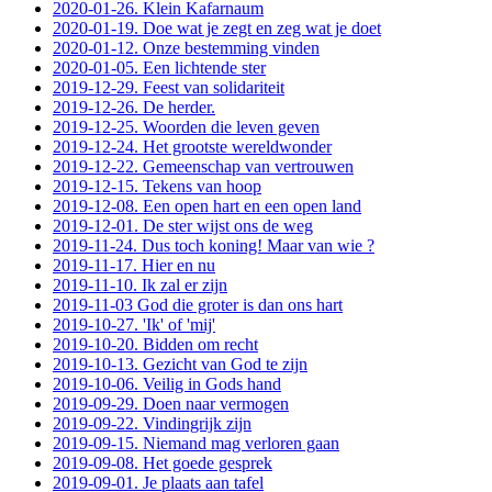
2020-01-26. Klein Kafarnaum
2020-01-19. Doe wat je zegt en zeg wat je doet
2020-01-12. Onze bestemming vinden
2020-01-05. Een lichtende ster
2019-12-29. Feest van solidariteit
2019-12-26. De herder.
2019-12-25. Woorden die leven geven
2019-12-24. Het grootste wereldwonder
2019-12-22. Gemeenschap van vertrouwen
2019-12-15. Tekens van hoop
2019-12-08. Een open hart en een open land
2019-12-01. De ster wijst ons de weg
2019-11-24. Dus toch koning! Maar van wie ?
2019-11-17. Hier en nu
2019-11-10. Ik zal er zijn
2019-11-03 God die groter is dan ons hart
2019-10-27. 'Ik' of 'mij'
2019-10-20. Bidden om recht
2019-10-13. Gezicht van God te zijn
2019-10-06. Veilig in Gods hand
2019-09-29. Doen naar vermogen
2019-09-22. Vindingrijk zijn
2019-09-15. Niemand mag verloren gaan
2019-09-08. Het goede gesprek
2019-09-01. Je plaats aan tafel