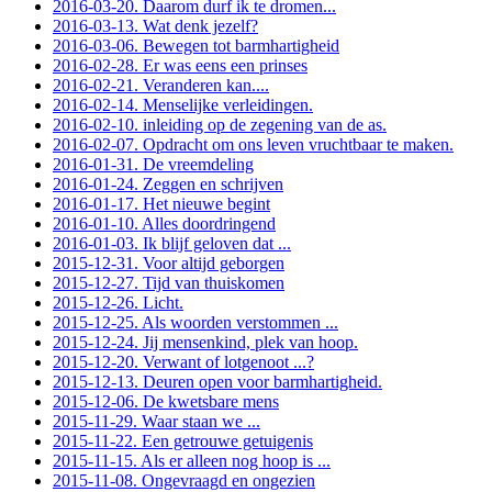
2016-03-20. Daarom durf ik te dromen...
2016-03-13. Wat denk jezelf?
2016-03-06. Bewegen tot barmhartigheid
2016-02-28. Er was eens een prinses
2016-02-21. Veranderen kan....
2016-02-14. Menselijke verleidingen.
2016-02-10. inleiding op de zegening van de as.
2016-02-07. Opdracht om ons leven vruchtbaar te maken.
2016-01-31. De vreemdeling
2016-01-24. Zeggen en schrijven
2016-01-17. Het nieuwe begint
2016-01-10. Alles doordringend
2016-01-03. Ik blijf geloven dat ...
2015-12-31. Voor altijd geborgen
2015-12-27. Tijd van thuiskomen
2015-12-26. Licht.
2015-12-25. Als woorden verstommen ...
2015-12-24. Jij mensenkind, plek van hoop.
2015-12-20. Verwant of lotgenoot ...?
2015-12-13. Deuren open voor barmhartigheid.
2015-12-06. De kwetsbare mens
2015-11-29. Waar staan we ...
2015-11-22. Een getrouwe getuigenis
2015-11-15. Als er alleen nog hoop is ...
2015-11-08. Ongevraagd en ongezien