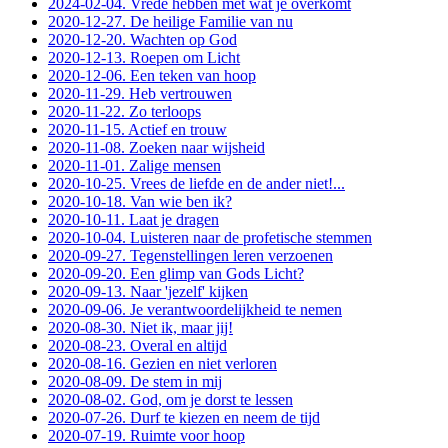
2024-02-04. Vrede hebben met wat je overkomt
2020-12-27. De heilige Familie van nu
2020-12-20. Wachten op God
2020-12-13. Roepen om Licht
2020-12-06. Een teken van hoop
2020-11-29. Heb vertrouwen
2020-11-22. Zo terloops
2020-11-15. Actief en trouw
2020-11-08. Zoeken naar wijsheid
2020-11-01. Zalige mensen
2020-10-25. Vrees de liefde en de ander niet!...
2020-10-18. Van wie ben ik?
2020-10-11. Laat je dragen
2020-10-04. Luisteren naar de profetische stemmen
2020-09-27. Tegenstellingen leren verzoenen
2020-09-20. Een glimp van Gods Licht?
2020-09-13. Naar 'jezelf' kijken
2020-09-06. Je verantwoordelijkheid te nemen
2020-08-30. Niet ik, maar jij!
2020-08-23. Overal en altijd
2020-08-16. Gezien en niet verloren
2020-08-09. De stem in mij
2020-08-02. God, om je dorst te lessen
2020-07-26. Durf te kiezen en neem de tijd
2020-07-19. Ruimte voor hoop