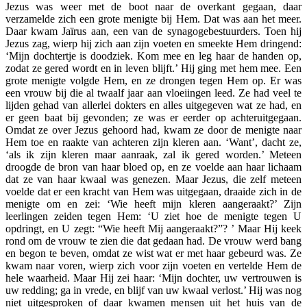
Jezus was weer met de boot naar de overkant gegaan, daar
verzamelde zich een grote menigte bij Hem. Dat was aan het meer.
Daar kwam Jaïrus aan, een van de synagogebestuurders. Toen hij
Jezus zag, wierp hij zich aan zijn voeten en smeekte Hem dringend:
‘Mijn dochtertje is doodziek. Kom mee en leg haar de handen op,
zodat ze gered wordt en in leven blijft.’ Hij ging met hem mee. Een
grote menigte volgde Hem, en ze drongen tegen Hem op. Er was
een vrouw bij die al twaalf jaar aan vloeiingen leed. Ze had veel te
lijden gehad van allerlei dokters en alles uitgegeven wat ze had, en
er geen baat bij gevonden; ze was er eerder op achteruitgegaan.
Omdat ze over Jezus gehoord had, kwam ze door de menigte naar
Hem toe en raakte van achteren zijn kleren aan. ‘Want’, dacht ze,
‘als ik zijn kleren maar aanraak, zal ik gered worden.’ Meteen
droogde de bron van haar bloed op, en ze voelde aan haar lichaam
dat ze van haar kwaal was genezen. Maar Jezus, die zelf meteen
voelde dat er een kracht van Hem was uitgegaan, draaide zich in de
menigte om en zei: ‘Wie heeft mijn kleren aangeraakt?’ Zijn
leerlingen zeiden tegen Hem: ‘U ziet hoe de menigte tegen U
opdringt, en U zegt: “Wie heeft Mij aangeraakt?”? ’ Maar Hij keek
rond om de vrouw te zien die dat gedaan had. De vrouw werd bang
en begon te beven, omdat ze wist wat er met haar gebeurd was. Ze
kwam naar voren, wierp zich voor zijn voeten en vertelde Hem de
hele waarheid. Maar Hij zei haar: ‘Mijn dochter, uw vertrouwen is
uw redding; ga in vrede, en blijf van uw kwaal verlost.’ Hij was nog
niet uitgesproken of daar kwamen mensen uit het huis van de