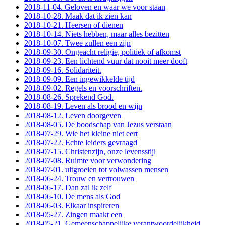
2018-11-04. Geloven en waar we voor staan
2018-10-28. Maak dat ik zien kan
2018-10-21. Heersen of dienen
2018-10-14. Niets hebben, maar alles bezitten
2018-10-07. Twee zullen een zijn
2018-09-30. Ongeacht religie, politiek of afkomst
2018-09-23. Een lichtend vuur dat nooit meer dooft
2018-09-16. Solidariteit.
2018-09-09. Een ingewikkelde tijd
2018-09-02. Regels en voorschriften.
2018-08-26. Sprekend God.
2018-08-19. Leven als brood en wijn
2018-08-12. Leven doorgeven
2018-08-05. De boodschap van Jezus verstaan
2018-07-29. Wie het kleine niet eert
2018-07-22. Echte leiders gevraagd
2018-07-15. Christenzijn, onze levensstijl
2018-07-08. Ruimte voor verwondering
2018-07-01. uitgroeien tot volwassen mensen
2018-06-24. Trouw en vertrouwen
2018-06-17. Dan zal ik zelf
2018-06-10. De mens als God
2018-06-03. Elkaar inspireren
2018-05-27. Zingen maakt een
2018-05-21. Gemeenschappelijke verantwoordelijkheid