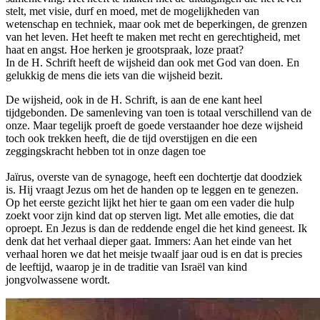
stelt, met visie, durf en moed, met de mogelijkheden van
wetenschap en techniek, maar ook met de beperkingen, de grenzen
van het leven. Het heeft te maken met recht en gerechtigheid, met
haat en angst. Hoe herken je grootspraak, loze praat?
In de H. Schrift heeft de wijsheid dan ook met God van doen. En
gelukkig de mens die iets van die wijsheid bezit.
De wijsheid, ook in de H. Schrift, is aan de ene kant heel
tijdgebonden. De samenleving van toen is totaal verschillend van de
onze. Maar tegelijk proeft de goede verstaander hoe deze wijsheid
toch ook trekken heeft, die de tijd overstijgen en die een
zeggingskracht hebben tot in onze dagen toe
Jaïrus, overste van de synagoge, heeft een dochtertje dat doodziek
is. Hij vraagt Jezus om het de handen op te leggen en te genezen.
Op het eerste gezicht lijkt het hier te gaan om een vader die hulp
zoekt voor zijn kind dat op sterven ligt. Met alle emoties, die dat
oproept. En Jezus is dan de reddende engel die het kind geneest. Ik
denk dat het verhaal dieper gaat. Immers: Aan het einde van het
verhaal horen we dat het meisje twaalf jaar oud is en dat is precies
de leeftijd, waarop je in de traditie van Israël van kind
jongvolwassene wordt.