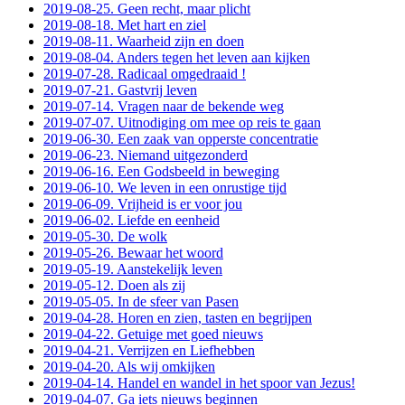
2019-08-25. Geen recht, maar plicht
2019-08-18. Met hart en ziel
2019-08-11. Waarheid zijn en doen
2019-08-04. Anders tegen het leven aan kijken
2019-07-28. Radicaal omgedraaid !
2019-07-21. Gastvrij leven
2019-07-14. Vragen naar de bekende weg
2019-07-07. Uitnodiging om mee op reis te gaan
2019-06-30. Een zaak van opperste concentratie
2019-06-23. Niemand uitgezonderd
2019-06-16. Een Godsbeeld in beweging
2019-06-10. We leven in een onrustige tijd
2019-06-09. Vrijheid is er voor jou
2019-06-02. Liefde en eenheid
2019-05-30. De wolk
2019-05-26. Bewaar het woord
2019-05-19. Aanstekelijk leven
2019-05-12. Doen als zij
2019-05-05. In de sfeer van Pasen
2019-04-28. Horen en zien, tasten en begrijpen
2019-04-22. Getuige met goed nieuws
2019-04-21. Verrijzen en Liefhebben
2019-04-20. Als wij omkijken
2019-04-14. Handel en wandel in het spoor van Jezus!
2019-04-07. Ga iets nieuws beginnen