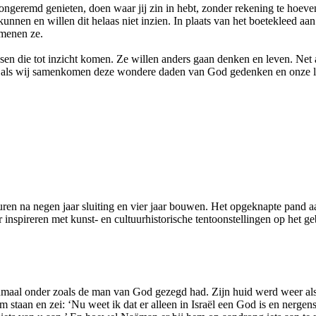
ongeremd genieten, doen waar jij zin in hebt, zonder rekening te hoeven
nnen en willen dit helaas niet inzien. In plaats van het boetekleed aan t
 menen ze.
mensen die tot inzicht komen. Ze willen anders gaan denken en leven. N
r als wij samenkomen deze wondere daden van God gedenken en onze le
en na negen jaar sluiting en vier jaar bouwen. Het opgeknapte pand aa
inspireren met kunst- en cultuurhistorische tentoonstellingen op het g
al onder zoals de man van God gezegd had. Zijn huid werd weer als di
 staan en zei: ‘Nu weet ik dat er alleen in Israël een God is en nerge