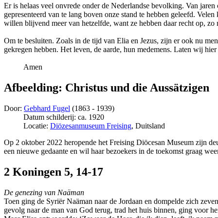
Er is helaas veel onvrede onder de Nederlandse bevolking. Van jaren 
gepresenteerd van te lang boven onze stand te hebben geleefd. Velen ku
willen blijvend meer van hetzelfde, want ze hebben daar recht op, zo
Om te besluiten. Zoals in de tijd van Elia en Jezus, zijn er ook nu 
gekregen hebben. Het leven, de aarde, hun medemens. Laten wij hie
Amen
Afbeelding: Christus und die Aussätzigen
Door:
Gebhard Fugel
(1863 - 1939)
Datum schilderij: ca. 1920
Locatie:
Diözesanmuseum Freising
, Duitsland
Op 2 oktober 2022 heropende het Freising Diöcesan Museum zijn deur
een nieuwe gedaante en wil haar bezoekers in de toekomst graag weer 
2 Koningen 5, 14-17
De genezing van Naäman
Toen ging de Syriër Naäman naar de Jordaan en dompelde zich zevenma
gevolg naar de man van God terug, trad het huis binnen, ging voor hem