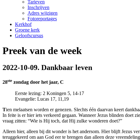
Tarieven
Inschrijven
Adres wijzigen
Fotoreportages
Kerkhof
Groene kerk
Geloofscursus
Preek van de week
2022-10-09. Dankbaar leven
ste
28
zondag door het jaar, C
Eerste lezing: 2 Koningen 5, 14-17
Evangelie: Lucas 17, 11,19
T
ien melaatsen worden er genezen. Slechts één daarvan keert dankbaa
In feite is er hier iets verkeerd gegaan. Wanneer Jezus blinden doet 
vraag zitten: “Wie is Hij toch, dat Hij zulke wonderen doet?”
Alleen hier, alleen bij dit wonder is het andersom. Hier blijft Jezus v
teruggekeerd om aan God eer te brengen dan alleen deze vreemdelin