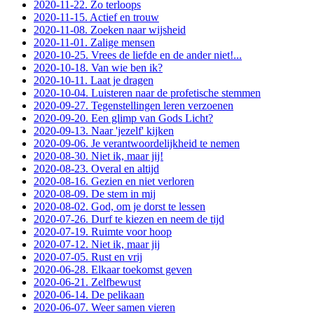
2020-11-22. Zo terloops
2020-11-15. Actief en trouw
2020-11-08. Zoeken naar wijsheid
2020-11-01. Zalige mensen
2020-10-25. Vrees de liefde en de ander niet!...
2020-10-18. Van wie ben ik?
2020-10-11. Laat je dragen
2020-10-04. Luisteren naar de profetische stemmen
2020-09-27. Tegenstellingen leren verzoenen
2020-09-20. Een glimp van Gods Licht?
2020-09-13. Naar 'jezelf' kijken
2020-09-06. Je verantwoordelijkheid te nemen
2020-08-30. Niet ik, maar jij!
2020-08-23. Overal en altijd
2020-08-16. Gezien en niet verloren
2020-08-09. De stem in mij
2020-08-02. God, om je dorst te lessen
2020-07-26. Durf te kiezen en neem de tijd
2020-07-19. Ruimte voor hoop
2020-07-12. Niet ik, maar jij
2020-07-05. Rust en vrij
2020-06-28. Elkaar toekomst geven
2020-06-21. Zelfbewust
2020-06-14. De pelikaan
2020-06-07. Weer samen vieren