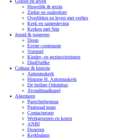
Geloof en leven
Huwelijk & gezin
Ziekte en ouderdom
Overlijden en leven met verlies
Kerk en samenleving
Kerken met Stip
Jeugd & jongeren
Doop
Eerste communie
Vormsel
Kinder- en gezinsvieringen
DigiDulfke
Cultuur & historie
Antoniuskerk
Historie H. Antoniuskerk
De heilige Odulphus
Avondmaalkapel
Algemeen
Parochiebestuur
Pastoraal team
Contactgroep
Werkgroepen en koren
ANBI
Doneren
Kerkbalans