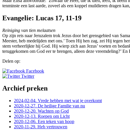
Maar Elisa antwoordde: ‘Zowaar de Heer, die ik dien, leeft, ik neem
tenminste een last aarde, zoveel als een koppel muildieren dragen ka
Evangelie: Lucas 17, 11-19
Reiniging van tien melaatsen
Op zijn reis naar Jeruzalem trok Jezus door het grensgebied van Sama
Meester, heb medelijden met ons.’ Toen Hij hen zag, zei Hij tegen he
stem verheerlijkte hij God. Hij wierp zich aan Jezus’ voeten en bedan
teruggekomen om God eer te brengen, alleen deze vreemdeling?’ En H
Delen op:
Facebook
Twitter
Archief preken
2024-02-04. Vrede hebben met wat je overkomt
2020-12-27. De heilige Familie van nu
2020-12-20. Wachten op God
2020-12-13. Roepen om Licht
2020-12-06. Een teken van hoop
2020-11-29. Heb vertrouwen