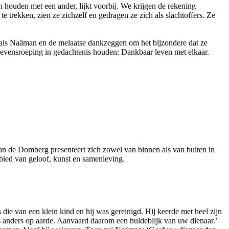
 houden met een ander, lijkt voorbij. We krijgen de rekening
e trekken, zien ze zichzelf en gedragen ze zich als slachtoffers. Ze
et als Naäman en de melaatse dankzeggen om het bijzondere dat ze
vensroeping in gedachtenis houden: Dankbaar leven met elkaar.
n de Domberg presenteert zich zowel van binnen als van buiten in
ebied van geloof, kunst en samenleving.
e van een klein kind en hij was gereinigd. Hij keerde met heel zijn
ns anders op aarde. Aanvaard daarom een huldeblijk van uw dienaar.’