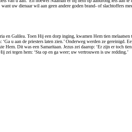
 niets van u aan.’ En hoewel Naäman er bij hem op aandrong iets aan t
n, want uw dienaar wil aan geen andere goden brand- of slachtoffers m
ria en Galilea. Toen Hij een dorp inging, kwamen Hem tien melaatsen te
n: ‘Ga u aan de priesters laten zien.’ Onderweg werden ze gereinigd. E
kte Hem. Dit was een Samaritaan. Jezus zei daarop: ‘Er zijn er toch ti
ij zei tegen hem: ‘Sta op en ga weer; uw vertrouwen is uw redding.’