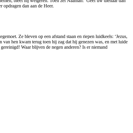
e nemen, bleef hij weigeren. Toen zei Naäman: ‘Geef uw dienaar dan
eer opdragen dan aan de Heer.
gemoet. Ze bleven op een afstand staan en riepen luidkeels: ‘Jezus,
en van hen kwam terug toen hij zag dat hij genezen was, en met luide
en gereinigd! Waar blijven de negen anderen? Is er niemand