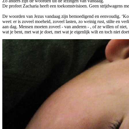
Zo anders zijn de woorden uit de lezingen van vandaag.
De profeet Zacharia heeft een toekomstvisioen. Geen strijdwagens m
De woorden van Jezus vandaag zijn bemoedigend en eenvoudig. ‘Komt al
weet: er is zoveel moeheid, zoveel lasten, zo weinig rust, stilte en ve
aan dag. Mensen moeten zoveel - van anderen - , of ze willen of niet,
wat je bent, met wat je doet, met wat je eigenlijk wilt en toch niet doet