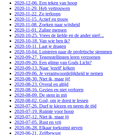
2020-12-06. Een teken van hoop
2020-11-29. Heb vertrouwen
2020-11-22. Zo terloops
2020-11-15. Actief en trouw
2020-11-08. Zoeken naar wijsheid
2020-11-01. Zalige mensen
2020-10-25. Vrees de liefde en de ander niet!...
2020-10-18. Van wie ben ik?
2020-10-11. Laat je dragen
2020-10-04. Luisteren naar de profetische stemmen
2020-09-27. Tegenstellingen leren verzoenen
2020-09-20. Een glimp van Gods Licht?
2020-09-13. Naar 'jezelf' kijken
2020-09-06. Je verantwoordelijkheid te nemen
2020-08-30. Niet ik, maar jij!
2020-08-23. Overal en altijd
2020-08-16. Gezien en niet verloren
2020-08-09. De stem in mij
2020-08-02. God, om je dorst te lessen
2020-07-26. Durf te kiezen en neem de tijd
2020-07-19. Ruimte voor hoop
2020-07-12. Niet ik, maar jij
2020-07-05. Rust en vrij
2020-06-28. Elkaar toekomst geven
2020-06-21. Zelfbewust