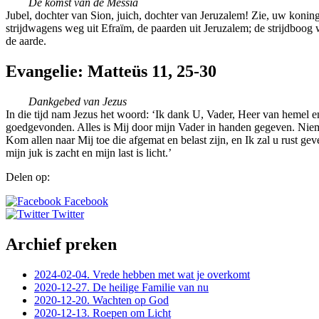
De komst van de Messia
Jubel, dochter van Sion, juich, dochter van Jeruzalem! Zie, uw koning k
strijdwagens weg uit Efraïm, de paarden uit Jeruzalem; de strijdboog 
de aarde.
Evangelie: Matteüs 11, 25-30
Dankgebed van Jezus
In die tijd nam Jezus het woord: ‘Ik dank U, Vader, Heer van hemel e
goedgevonden. Alles is Mij door mijn Vader in handen gegeven. Niem
Kom allen naar Mij toe die afgemat en belast zijn, en Ik zal u rust g
mijn juk is zacht en mijn last is licht.’
Delen op:
Facebook
Twitter
Archief preken
2024-02-04. Vrede hebben met wat je overkomt
2020-12-27. De heilige Familie van nu
2020-12-20. Wachten op God
2020-12-13. Roepen om Licht