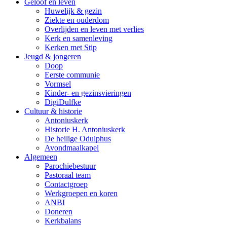
Geloof en leven
Huwelijk & gezin
Ziekte en ouderdom
Overlijden en leven met verlies
Kerk en samenleving
Kerken met Stip
Jeugd & jongeren
Doop
Eerste communie
Vormsel
Kinder- en gezinsvieringen
DigiDulfke
Cultuur & historie
Antoniuskerk
Historie H. Antoniuskerk
De heilige Odulphus
Avondmaalkapel
Algemeen
Parochiebestuur
Pastoraal team
Contactgroep
Werkgroepen en koren
ANBI
Doneren
Kerkbalans