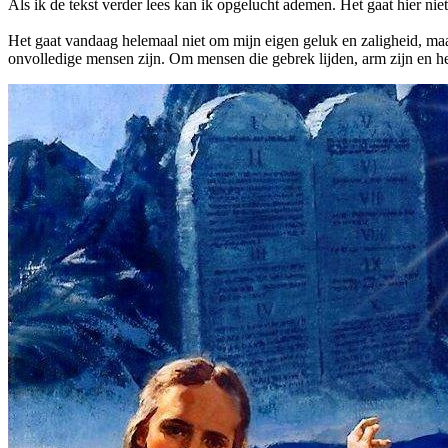
Als ik de tekst verder lees kan ik opgelucht ademen. Het gaat hier nie
Het gaat vandaag helemaal niet om mijn eigen geluk en zaligheid, 
onvolledige mensen zijn. Om mensen die gebrek lijden, arm zijn en he