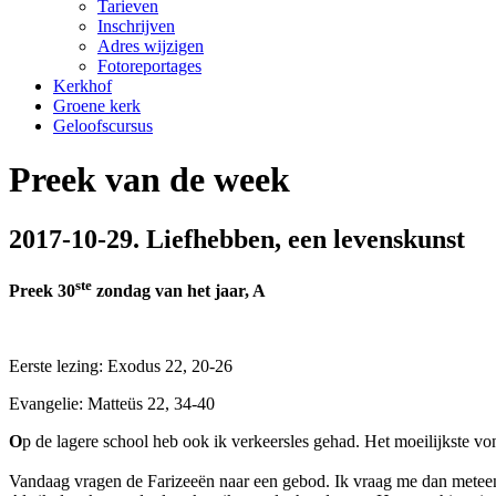
Tarieven
Inschrijven
Adres wijzigen
Fotoreportages
Kerkhof
Groene kerk
Geloofscursus
Preek van de week
2017-10-29. Liefhebben, een levenskunst
ste
Preek 30
zondag van het jaar, A
Eerste lezing: Exodus 22, 20-26
Evangelie: Matteüs 22, 34-40
O
p de lagere school heb ook ik verkeersles gehad. Het moeilijkste vo
Vandaag vragen de Farizeeën naar een gebod. Ik vraag me dan meteen 