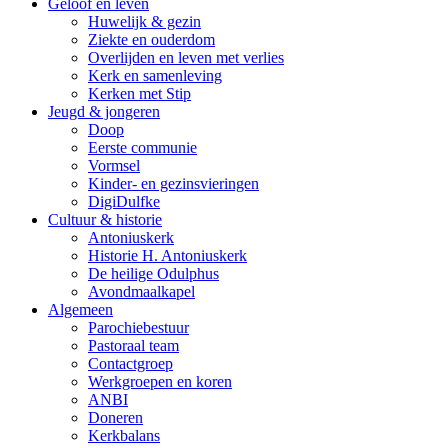
Geloof en leven
Huwelijk & gezin
Ziekte en ouderdom
Overlijden en leven met verlies
Kerk en samenleving
Kerken met Stip
Jeugd & jongeren
Doop
Eerste communie
Vormsel
Kinder- en gezinsvieringen
DigiDulfke
Cultuur & historie
Antoniuskerk
Historie H. Antoniuskerk
De heilige Odulphus
Avondmaalkapel
Algemeen
Parochiebestuur
Pastoraal team
Contactgroep
Werkgroepen en koren
ANBI
Doneren
Kerkbalans