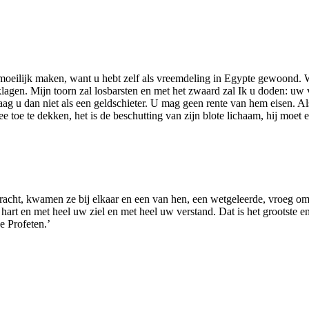
 moeilijk maken, want u hebt zelf als vreemdeling in Egypte gewoond
un klagen. Mijn toorn zal losbarsten en met het zwaard zal Ik u doden
ag u dan niet als een geldschieter. U mag geen rente van hem eisen. A
toe te dekken, het is de beschutting van zijn blote lichaam, hij moet 
acht, kwamen ze bij elkaar en een van hen, een wetgeleerde, vroeg om H
rt en met heel uw ziel en met heel uw verstand. Dat is het grootste en
e Profeten.’