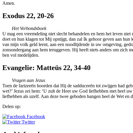
Amen.
Exodus 22, 20-26
Het Verbondsboek
U mag een vreemdeling niet slecht behandelen en hem het leven niet
doet en hun klagen tot Mij opstijgt, dan zal Ik gehoor geven aan h
van mijn volk geld leent, aan een noodlijdende in uw omgeving, gedra
zonsondergang aan hem teruggeven. Hij heeft niets anders om zich mee 
ben vol medelijden.
Evangelie: Matteüs 22, 34-40
Vragen aan Jezus
Toen de farizeeën hoorden dat Hij de sadduceeën tot zwijgen had gebr
wet?’ Jezus zei hem: ‘U zult de Heer uw God liefhebben met heel uw ha
liefhebben als uzelf. Aan deze twee geboden hangen heel de Wet en d
Delen op:
Facebook
Twitter