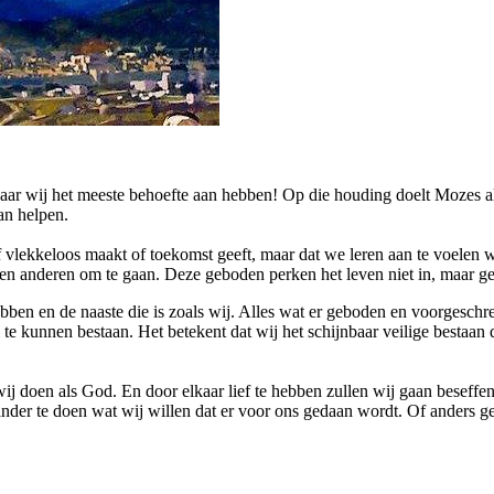
r wij het meeste behoefte aan hebben! Op die houding doelt Mozes als 
an helpen.
 of vlekkeloos maakt of toekomst geeft, maar dat we leren aan te voel
 en anderen om te gaan. Deze geboden perken het leven niet in, maar g
bben en de naaste die is zoals wij. Alles wat er geboden en voorgeschre
e kunnen bestaan. Het betekent dat wij het schijnbaar veilige bestaan d
 doen als God. En door elkaar lief te hebben zullen wij gaan beseffen wi
er te doen wat wij willen dat er voor ons gedaan wordt. Of anders gezegd