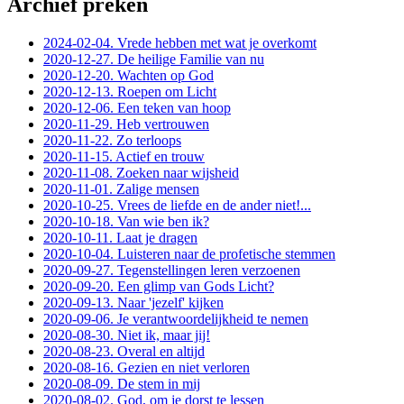
Archief preken
2024-02-04. Vrede hebben met wat je overkomt
2020-12-27. De heilige Familie van nu
2020-12-20. Wachten op God
2020-12-13. Roepen om Licht
2020-12-06. Een teken van hoop
2020-11-29. Heb vertrouwen
2020-11-22. Zo terloops
2020-11-15. Actief en trouw
2020-11-08. Zoeken naar wijsheid
2020-11-01. Zalige mensen
2020-10-25. Vrees de liefde en de ander niet!...
2020-10-18. Van wie ben ik?
2020-10-11. Laat je dragen
2020-10-04. Luisteren naar de profetische stemmen
2020-09-27. Tegenstellingen leren verzoenen
2020-09-20. Een glimp van Gods Licht?
2020-09-13. Naar 'jezelf' kijken
2020-09-06. Je verantwoordelijkheid te nemen
2020-08-30. Niet ik, maar jij!
2020-08-23. Overal en altijd
2020-08-16. Gezien en niet verloren
2020-08-09. De stem in mij
2020-08-02. God, om je dorst te lessen