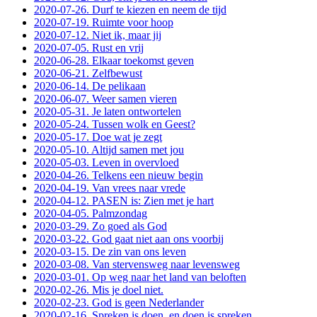
2020-07-26. Durf te kiezen en neem de tijd
2020-07-19. Ruimte voor hoop
2020-07-12. Niet ik, maar jij
2020-07-05. Rust en vrij
2020-06-28. Elkaar toekomst geven
2020-06-21. Zelfbewust
2020-06-14. De pelikaan
2020-06-07. Weer samen vieren
2020-05-31. Je laten ontwortelen
2020-05-24. Tussen wolk en Geest?
2020-05-17. Doe wat je zegt
2020-05-10. Altijd samen met jou
2020-05-03. Leven in overvloed
2020-04-26. Telkens een nieuw begin
2020-04-19. Van vrees naar vrede
2020-04-12. PASEN is: Zien met je hart
2020-04-05. Palmzondag
2020-03-29. Zo goed als God
2020-03-22. God gaat niet aan ons voorbij
2020-03-15. De zin van ons leven
2020-03-08. Van stervensweg naar levensweg
2020-03-01. Op weg naar het land van beloften
2020-02-26. Mis je doel niet.
2020-02-23. God is geen Nederlander
2020-02-16. Spreken is doen, en doen is spreken