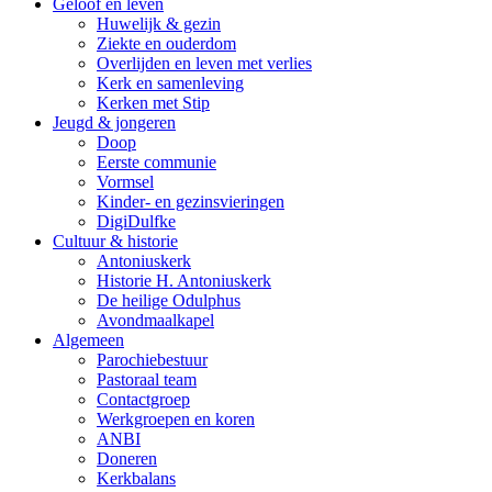
Geloof en leven
Huwelijk & gezin
Ziekte en ouderdom
Overlijden en leven met verlies
Kerk en samenleving
Kerken met Stip
Jeugd & jongeren
Doop
Eerste communie
Vormsel
Kinder- en gezinsvieringen
DigiDulfke
Cultuur & historie
Antoniuskerk
Historie H. Antoniuskerk
De heilige Odulphus
Avondmaalkapel
Algemeen
Parochiebestuur
Pastoraal team
Contactgroep
Werkgroepen en koren
ANBI
Doneren
Kerkbalans