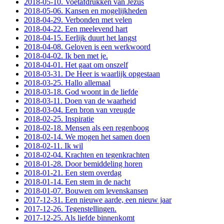
2018-05-10. Voetafdrukken van Jezus
2018-05-06. Kansen en mogelijkheden
2018-04-29. Verbonden met velen
2018-04-22. Een meelevend hart
2018-04-15. Eerlijk duurt het langst
2018-04-08. Geloven is een werkwoord
2018-04-02. Ik ben met je.
2018-04-01. Het gaat om onszelf
2018-03-31. De Heer is waarlijk opgestaan
2018-03-25. Hallo allemaal
2018-03-18. God woont in de liefde
2018-03-11. Doen van de waarheid
2018-03-04. Een bron van vreugde
2018-02-25. Inspiratie
2018-02-18. Mensen als een regenboog
2018-02-14. We mogen het samen doen
2018-02-11. Ik wil
2018-02-04. Krachten en tegenkrachten
2018-01-28. Door bemiddeling horen
2018-01-21. Een stem overdag
2018-01-14. Een stem in de nacht
2018-01-07. Bouwen om levenskansen
2017-12-31. Een nieuwe aarde, een nieuw jaar
2017-12-26. Tegenstellingen.
2017-12-25. Als liefde binnenkomt