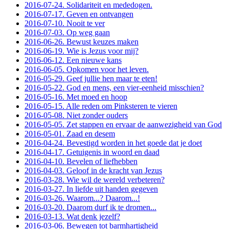
2016-07-24. Solidariteit en mededogen.
2016-07-17. Geven en ontvangen
2016-07-10. Nooit te ver
2016-07-03. Op weg gaan
2016-06-26. Bewust keuzes maken
2016-06-19. Wie is Jezus voor mij?
2016-06-12. Een nieuwe kans
2016-06-05. Opkomen voor het leven.
2016-05-29. Geef jullie hen maar te eten!
2016-05-22. God en mens, een vier-eenheid misschien?
2016-05-16. Met moed en hoop
2016-05-15. Alle reden om Pinksteren te vieren
2016-05-08. Niet zonder ouders
2016-05-05. Zet stappen en ervaar de aanwezigheid van God
2016-05-01. Zaad en desem
2016-04-24. Bevestigd worden in het goede dat je doet
2016-04-17. Getuigenis in woord en daad
2016-04-10. Bevelen of liefhebben
2016-04-03. Geloof in de kracht van Jezus
2016-03-28. Wie wil de wereld verbeteren?
2016-03-27. In liefde uit handen gegeven
2016-03-26. Waarom...? Daarom...!
2016-03-20. Daarom durf ik te dromen...
2016-03-13. Wat denk jezelf?
2016-03-06. Bewegen tot barmhartigheid