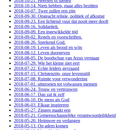
2018-10-21. Heersen of dienen
2018-10-14. Niets hebben, maar alles bezitten
2018-10-07. Twee zullen een zijn
2018-09-30. Ongeacht religie, politiek of afkomst
2018-09-23. Een lichtend vuur dat nooit meer dooft
2018-09-16. Solidariteit.
2018-09-09. Een ingewikkelde tijd
2018-09-02. Regels en voorschriften.
2018-08-26. Sprekend God.
2018-08-19. Leven als brood en wijn
2018-08-12. Leven doorgeven
2018-08-05. De boodschap van Jezus verstaan
2018-07-29. Wie het kleine niet eert
2018-07-22. Echte leiders gevraagd
2018-07-15. Christenzijn, onze levensstijl
2018-07-08. Ruimte voor verwondering
2018-07-01. uitgroeien tot volwassen mensen
2018-06-24. Trouw en vertrouwen
2018-06-17. Dan zal ik zelf
2018-06-10. De mens als God
2018-06-03. Elkaar inspireren
2018-05-27. Zingen maakt een
2018-05-21. Gemeenschappelijke verantwoordelijkheid
2018-05-20. Heimwee en verlangen
2018-05-13. Op adem komen