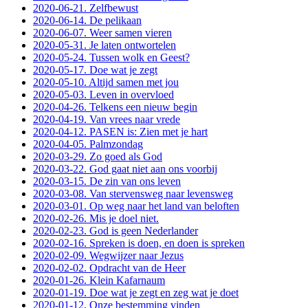
2020-06-21. Zelfbewust
2020-06-14. De pelikaan
2020-06-07. Weer samen vieren
2020-05-31. Je laten ontwortelen
2020-05-24. Tussen wolk en Geest?
2020-05-17. Doe wat je zegt
2020-05-10. Altijd samen met jou
2020-05-03. Leven in overvloed
2020-04-26. Telkens een nieuw begin
2020-04-19. Van vrees naar vrede
2020-04-12. PASEN is: Zien met je hart
2020-04-05. Palmzondag
2020-03-29. Zo goed als God
2020-03-22. God gaat niet aan ons voorbij
2020-03-15. De zin van ons leven
2020-03-08. Van stervensweg naar levensweg
2020-03-01. Op weg naar het land van beloften
2020-02-26. Mis je doel niet.
2020-02-23. God is geen Nederlander
2020-02-16. Spreken is doen, en doen is spreken
2020-02-09. Wegwijzer naar Jezus
2020-02-02. Opdracht van de Heer
2020-01-26. Klein Kafarnaum
2020-01-19. Doe wat je zegt en zeg wat je doet
2020-01-12. Onze bestemming vinden