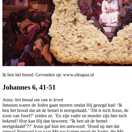
Ik ben het brood. Gevonden op: www.elisapaz.nl
Johannes 6, 41-51
Jezus: het brood om van te leven
Intussen waren de Joden gaan morren omdat Hij gezegd had: ‘Ik
ben het brood dat uit de hemel is neergedaald.’ ‘Dit is toch Jezus, de
zoon van Jozef?’ zeiden ze. ‘En zijn vader en moeder zijn hier toch
bekend? Hoe kan Hij dan beweren: “Ik ben uit de hemel
neergedaald”??’ Jezus gaf hun ten antwoord: ‘Houd op met dat
gemor! Niemand kan naar Mij toe komen tenzij de Vader, die Mij