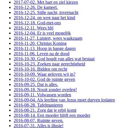
2017-07-02. Met hart en ziel kiezen
2016-12-26. De kameel.
2016-12-25. Stille nacht, tovernacht
2016-12-24. op weg naar het kind
2016-12-18. God-met-ons
2016-12-11. Wees blij
2016-12-04. Er is veel mogelijk
2016-11-27. Luistert, wees waakzaam
2016-11-20. Christus Koning
2016-11-13. Hoop in bange dagen
2016-11-06. Leven na de dood
2016-10-30. God houdt van alles wat bestaat
2016-10-23. Zoeken naar gerechtigheid
2016-10-16. Bidden om recht
2016-10-09. Waar geloven wij in?
2016-10-02. God de ruimte geven
2016-09-25. Dat is alles.
2016-09-18. Nooit zonder overleg!
2016-09-11. Volwassen worden
2016-09-04. Als leerling van Jezus moet durven loslaten
2016-08-28. Tafelmanieren
2016-08-21. Zorg dat je erbij komt
2016-08-14. Een moeder blijft een moeder
2016-08-07. Ruimte geven.
2016-07-31. Alles is illusie!