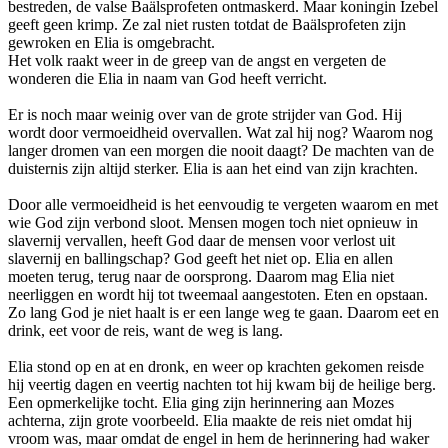
bestreden, de valse Baälsprofeten ontmaskerd. Maar koningin Izebel
geeft geen krimp. Ze zal niet rusten totdat de Baälsprofeten zijn
gewroken en Elia is omgebracht.
Het volk raakt weer in de greep van de angst en vergeten de
wonderen die Elia in naam van God heeft verricht.
Er is noch maar weinig over van de grote strijder van God. Hij
wordt door vermoeidheid overvallen. Wat zal hij nog? Waarom nog
langer dromen van een morgen die nooit daagt? De machten van de
duisternis zijn altijd sterker. Elia is aan het eind van zijn krachten.
Door alle vermoeidheid is het eenvoudig te vergeten waarom en met
wie God zijn verbond sloot. Mensen mogen toch niet opnieuw in
slavernij vervallen, heeft God daar de mensen voor verlost uit
slavernij en ballingschap? God geeft het niet op. Elia en allen
moeten terug, terug naar de oorsprong. Daarom mag Elia niet
neerliggen en wordt hij tot tweemaal aangestoten. Eten en opstaan.
Zo lang God je niet haalt is er een lange weg te gaan. Daarom eet en
drink, eet voor de reis, want de weg is lang.
Elia stond op en at en dronk, en weer op krachten gekomen reisde
hij veertig dagen en veertig nachten tot hij kwam bij de heilige berg.
Een opmerkelijke tocht. Elia ging zijn herinnering aan Mozes
achterna, zijn grote voorbeeld. Elia maakte de reis niet omdat hij
vroom was, maar omdat de engel in hem de herinnering had waker