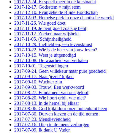
2017-12-24. Er speelt meer in de kerstnacht
2017-12-17. Godsstem = mijn stem
2017-12-10. Evangelie de Blijde Boodschap
2017-12-03. Hemelse plek in onze chaotische wereld
2017-11-26. Wie goed doet
2017-11-19. Je bent goed zoals je bent
2017-11-12. Zoeken naar wijsheid
2017-11-05. (Schijn)heiligheid
2017-10-29. Liefhebben, een levenskunst
2017-10-22. Wie is de heer van jouw leven?
2017-10-15. Weet je uitgenodigd
2017-10-08. De waarheid van verhalen
2017-10-01. Tegenstellingen
2017-09-24. Geen willekeur maar pure goedheid
2017-09-17. Naar 'jezelf' kijken
2017-09-10. Wachter zijn
2017-09-03. Trouw! Een werkwoord
2017-08-27. Fundament van ons geloof
2017-08-20. Wie hoort erbij, wie niet?
2017-08-13. In de hemel bij elkaar
2017-08-06. God kijkt door onze buitenkant heen
2017-07-30. Durven kiezen en de tijd nemen
2017-07-23. Menslievendheid
2017-07-16. Diep in de mens verborgen
2017-07-09. Ik dank U Vader