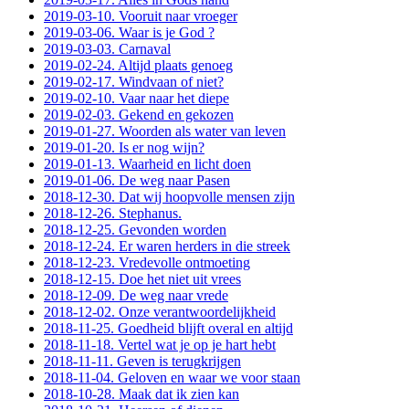
2019-03-10. Vooruit naar vroeger
2019-03-06. Waar is je God ?
2019-03-03. Carnaval
2019-02-24. Altijd plaats genoeg
2019-02-17. Windvaan of niet?
2019-02-10. Vaar naar het diepe
2019-02-03. Gekend en gekozen
2019-01-27. Woorden als water van leven
2019-01-20. Is er nog wijn?
2019-01-13. Waarheid en licht doen
2019-01-06. De weg naar Pasen
2018-12-30. Dat wij hoopvolle mensen zijn
2018-12-26. Stephanus.
2018-12-25. Gevonden worden
2018-12-24. Er waren herders in die streek
2018-12-23. Vredevolle ontmoeting
2018-12-15. Doe het niet uit vrees
2018-12-09. De weg naar vrede
2018-12-02. Onze verantwoordelijkheid
2018-11-25. Goedheid blijft overal en altijd
2018-11-18. Vertel wat je op je hart hebt
2018-11-11. Geven is terugkrijgen
2018-11-04. Geloven en waar we voor staan
2018-10-28. Maak dat ik zien kan