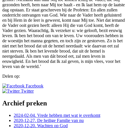
gezonden heeft, hem naar Mij toe haalt - en Ik laat hem op de laatste
dag opstaan. Er staat geschreven bij de Profeten: En allen zullen
onderricht ontvangen van God. Wie naar de Vader heeft geluisterd
en bij Hem in de leer is geweest, komt naar Mij toe. Niet dat iemand
de Vader ooit gezien heeft: alleen Hij die van God komt, heeft de
Vader gezien. Waarachtig, Ik verzeker u: wie gelooft, bezit eeuwig
leven. Ik ben het brood om van te leven. Uw voorouders hebben in
de woestijn het manna gegeten, en toch zijn ze gestorven. Zo is het
niet met het brood dat uit de hemel neerdaalt: wie daarvan eet zal
niet sterven. Ik ben het levende brood, dat uit de hemel is
neergedaald. Als men van dát brood eet, zal men leven in
eeuwigheid. En het brood dat Ik zal geven, is mijn vlees, voor het
leven van de wereld.’
Delen op:
Facebook
Twitter
Archief preken
2024-02-04. Vrede hebben met wat je overkomt
2020-12-27. De heilige Familie van nu
2020-12-20. Wachten op God