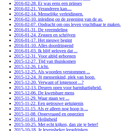
2016-02-28. Er was eens een prinses
2016-02-21. Veranderen kan....
2016-02-14. Menselijke verleidingen.
2016-02-10. inleiding op de zegening van de as.
2016-02-07. Opdracht om ons leven vruchtbaar te maken.
2016-01-31. De vreemdeling
2016-01-24. Zeggen en schrijven
2016-01-17. Het nieuwe begint
2016-01-10. Alles doordringend
2016-01-03. Ik blijf geloven dat ...
2015-12-31. Voor altijd geborgen
2015-12-27. Tijd van thuiskomen
2015-12-26. Licht.
2015-12-25. Als woorden verstommen ...
2015-12-24. Jij mensenkind, plek van hoop.
2015-12-20. Verwant of lotgenoot ...?
2015-12-13. Deuren open voor barmhartigheid.
2015-12-06. De kwetsbare mens
2015-11-29. Waar staan we ...
2015-11-22. Een getrouwe getuigenis
2015-11-15. Als er alleen nog hoop is ...
2015-11-08. Ongevraagd en ongezien
2015-11-01. Heiligheid
2015-10-25. Met echt kijken, dan zie je beter!
2015-10-18. Je levensbeker leegdrinken