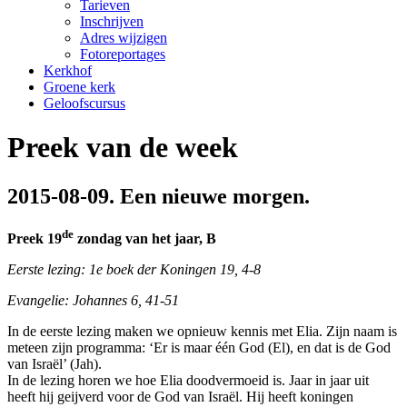
Tarieven
Inschrijven
Adres wijzigen
Fotoreportages
Kerkhof
Groene kerk
Geloofscursus
Preek van de week
2015-08-09. Een nieuwe morgen.
de
Preek 19
zondag van het jaar, B
Eerste lezing: 1e boek der Koningen 19, 4-8
Evangelie: Johannes 6, 41-51
In de eerste lezing maken we opnieuw kennis met Elia. Zijn naam is
meteen zijn programma: ‘Er is maar één God (El), en dat is de God
van Israël’ (Jah).
In de lezing horen we hoe Elia doodvermoeid is. Jaar in jaar uit
heeft hij geijverd voor de God van Israël. Hij heeft koningen