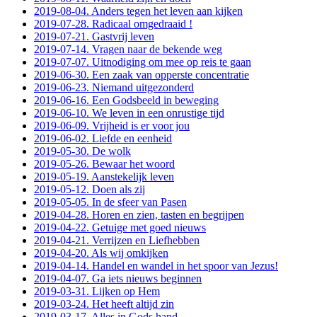
2019-08-04. Anders tegen het leven aan kijken
2019-07-28. Radicaal omgedraaid !
2019-07-21. Gastvrij leven
2019-07-14. Vragen naar de bekende weg
2019-07-07. Uitnodiging om mee op reis te gaan
2019-06-30. Een zaak van opperste concentratie
2019-06-23. Niemand uitgezonderd
2019-06-16. Een Godsbeeld in beweging
2019-06-10. We leven in een onrustige tijd
2019-06-09. Vrijheid is er voor jou
2019-06-02. Liefde en eenheid
2019-05-30. De wolk
2019-05-26. Bewaar het woord
2019-05-19. Aanstekelijk leven
2019-05-12. Doen als zij
2019-05-05. In de sfeer van Pasen
2019-04-28. Horen en zien, tasten en begrijpen
2019-04-22. Getuige met goed nieuws
2019-04-21. Verrijzen en Liefhebben
2019-04-20. Als wij omkijken
2019-04-14. Handel en wandel in het spoor van Jezus!
2019-04-07. Ga iets nieuws beginnen
2019-03-31. Lijken op Hem
2019-03-24. Het heeft altijd zin
2019-03-17. Alles in Gods hand