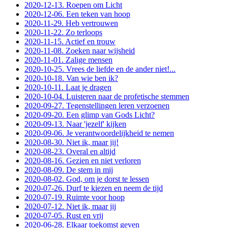
2020-12-13. Roepen om Licht
2020-12-06. Een teken van hoop
2020-11-29. Heb vertrouwen
2020-11-22. Zo terloops
2020-11-15. Actief en trouw
2020-11-08. Zoeken naar wijsheid
2020-11-01. Zalige mensen
2020-10-25. Vrees de liefde en de ander niet!...
2020-10-18. Van wie ben ik?
2020-10-11. Laat je dragen
2020-10-04. Luisteren naar de profetische stemmen
2020-09-27. Tegenstellingen leren verzoenen
2020-09-20. Een glimp van Gods Licht?
2020-09-13. Naar 'jezelf' kijken
2020-09-06. Je verantwoordelijkheid te nemen
2020-08-30. Niet ik, maar jij!
2020-08-23. Overal en altijd
2020-08-16. Gezien en niet verloren
2020-08-09. De stem in mij
2020-08-02. God, om je dorst te lessen
2020-07-26. Durf te kiezen en neem de tijd
2020-07-19. Ruimte voor hoop
2020-07-12. Niet ik, maar jij
2020-07-05. Rust en vrij
2020-06-28. Elkaar toekomst geven