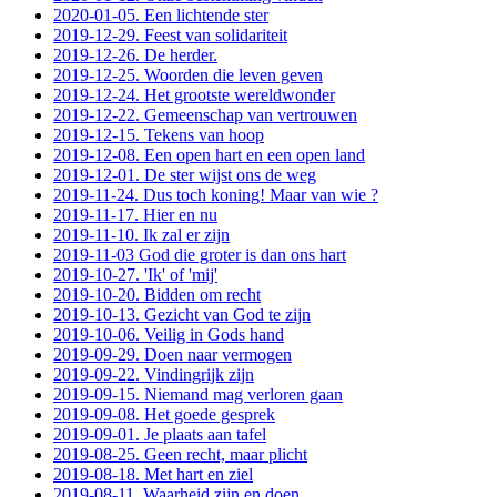
2020-01-05. Een lichtende ster
2019-12-29. Feest van solidariteit
2019-12-26. De herder.
2019-12-25. Woorden die leven geven
2019-12-24. Het grootste wereldwonder
2019-12-22. Gemeenschap van vertrouwen
2019-12-15. Tekens van hoop
2019-12-08. Een open hart en een open land
2019-12-01. De ster wijst ons de weg
2019-11-24. Dus toch koning! Maar van wie ?
2019-11-17. Hier en nu
2019-11-10. Ik zal er zijn
2019-11-03 God die groter is dan ons hart
2019-10-27. 'Ik' of 'mij'
2019-10-20. Bidden om recht
2019-10-13. Gezicht van God te zijn
2019-10-06. Veilig in Gods hand
2019-09-29. Doen naar vermogen
2019-09-22. Vindingrijk zijn
2019-09-15. Niemand mag verloren gaan
2019-09-08. Het goede gesprek
2019-09-01. Je plaats aan tafel
2019-08-25. Geen recht, maar plicht
2019-08-18. Met hart en ziel
2019-08-11. Waarheid zijn en doen