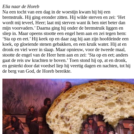
Elia naar de Horeb
Na een tocht van een dag in de woestijn kwam hij bij een
bremstruik. Hij ging eronder zitten. Hij wilde sterven en zei: ‘Het
wordt mij teveel, Heer; laat mij sterven want ik ben niet beter dan
mijn voorvaders.’ Daarna ging hij onder de bremstruik liggen en
sliep in. Maar opeens stootte een engel hem aan en zei tegen hem:
‘Sta op en eet.’ Hij keek op en daar zag hij aan zijn hoofdeinde een
koek, op gloeiende stenen gebakken, en een kruik water. Hij at en
dronk en viel weer in slaap. Maar opnieuw, voor de tweede maal,
stootte de engel van de Heer hem aan en zei: ‘Sta op en eet; anders
gaat de reis uw krachten te boven.’ Toen stond hij op, at en dronk,
en gesterkt door dat voedsel liep hij veertig dagen en nachten, tot hij
de berg van God, de Horeb bereikte.