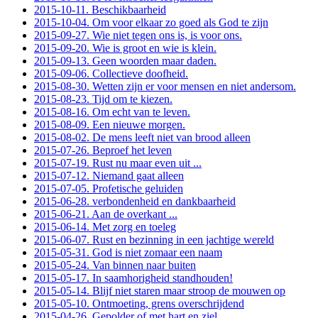
2015-10-11. Beschikbaarheid
2015-10-04. Om voor elkaar zo goed als God te zijn
2015-09-27. Wie niet tegen ons is, is voor ons.
2015-09-20. Wie is groot en wie is klein.
2015-09-13. Geen woorden maar daden.
2015-09-06. Collectieve doofheid.
2015-08-30. Wetten zijn er voor mensen en niet andersom.
2015-08-23. Tijd om te kiezen.
2015-08-16. Om echt van te leven.
2015-08-09. Een nieuwe morgen.
2015-08-02. De mens leeft niet van brood alleen
2015-07-26. Beproef het leven
2015-07-19. Rust nu maar even uit ...
2015-07-12. Niemand gaat alleen
2015-07-05. Profetische geluiden
2015-06-28. verbondenheid en dankbaarheid
2015-06-21. Aan de overkant ...
2015-06-14. Met zorg en toeleg
2015-06-07. Rust en bezinning in een jachtige wereld
2015-05-31. God is niet zomaar een naam
2015-05-24. Van binnen naar buiten
2015-05-17. In saamhorigheid standhouden!
2015-05-14. Blijf niet staren maar stroop de mouwen op
2015-05-10. Ontmoeting, grens overschrijdend
2015-04-26. Gepolder of met hart en ziel