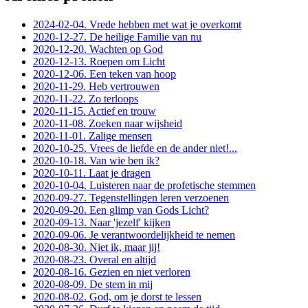
2024-02-04. Vrede hebben met wat je overkomt
2020-12-27. De heilige Familie van nu
2020-12-20. Wachten op God
2020-12-13. Roepen om Licht
2020-12-06. Een teken van hoop
2020-11-29. Heb vertrouwen
2020-11-22. Zo terloops
2020-11-15. Actief en trouw
2020-11-08. Zoeken naar wijsheid
2020-11-01. Zalige mensen
2020-10-25. Vrees de liefde en de ander niet!...
2020-10-18. Van wie ben ik?
2020-10-11. Laat je dragen
2020-10-04. Luisteren naar de profetische stemmen
2020-09-27. Tegenstellingen leren verzoenen
2020-09-20. Een glimp van Gods Licht?
2020-09-13. Naar 'jezelf' kijken
2020-09-06. Je verantwoordelijkheid te nemen
2020-08-30. Niet ik, maar jij!
2020-08-23. Overal en altijd
2020-08-16. Gezien en niet verloren
2020-08-09. De stem in mij
2020-08-02. God, om je dorst te lessen