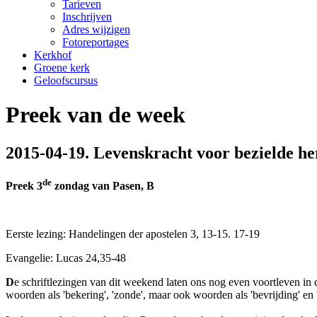
Tarieven
Inschrijven
Adres wijzigen
Fotoreportages
Kerkhof
Groene kerk
Geloofscursus
Preek van de week
2015-04-19. Levenskracht voor bezielde h
de
Preek 3
zondag van Pasen
, B
Eerste lezing: Handelingen der apostelen 3, 13-15. 17-19
Evangelie: Lucas 24,35-48
D
e schriftlezingen van dit weekend laten ons nog even voortleven in 
woorden als 'bekering', 'zonde', maar ook woorden als 'bevrijding' en 