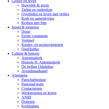
Geloof en leven
Huwelijk & gezin
Ziekte en ouderdom
Overlijden en leven met verlies
Kerk en samenleving
Kerken met Stip
Jeugd & jongeren
Doop
Eerste communie
Vormsel
Kinder- en gezinsvieringen
DigiDulfke
Cultuur & historie
Antoniuskerk
Historie H. Antoniuskerk
De heilige Odulphus
Avondmaalkapel
Algemeen
Parochiebestuur
Pastoraal team
Contactgroep
Werkgroepen en koren
ANBI
Doneren
Kerkbalans