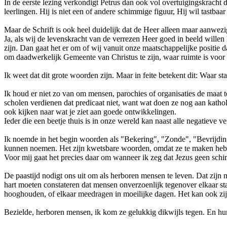
In de eerste lezing verkondigt Petrus dan ook vol overtuigingskracht d
leerlingen. Hij is niet een of andere schimmige figuur, Hij wil tastb
Maar de Schrift is ook heel duidelijk dat de Heer alleen maar aanwez
Ja, als wij de levenskracht van de verrezen Heer goed in beeld willen 
zijn. Dan gaat het er om of wij vanuit onze maatschappelijke positie
om daadwerkelijk Gemeente van Christus te zijn, waar ruimte is voor 
Ik weet dat dit grote woorden zijn. Maar in feite betekent dit: Waar s
Ik houd er niet zo van om mensen, parochies of organisaties de maat t
scholen verdienen dat predicaat niet, want wat doen ze nog aan kathol
ook kijken naar wat je ziet aan goede ontwikkelingen.
Ieder die een beetje thuis is in onze wereld kan naast alle negatieve
Ik noemde in het begin woorden als "Bekering", "Zonde", "Bevrijdin
kunnen noemen. Het zijn kwetsbare woorden, omdat ze te maken hebben
Voor mij gaat het precies daar om wanneer ik zeg dat Jezus geen schi
De paastijd nodigt ons uit om als herboren mensen te leven. Dat zijn
hart moeten constateren dat mensen onverzoenlijk tegenover elkaar sta
hooghouden, of elkaar meedragen in moeilijke dagen. Het kan ook zijn 
Bezielde, herboren mensen, ik kom ze gelukkig dikwijls tegen. En hu