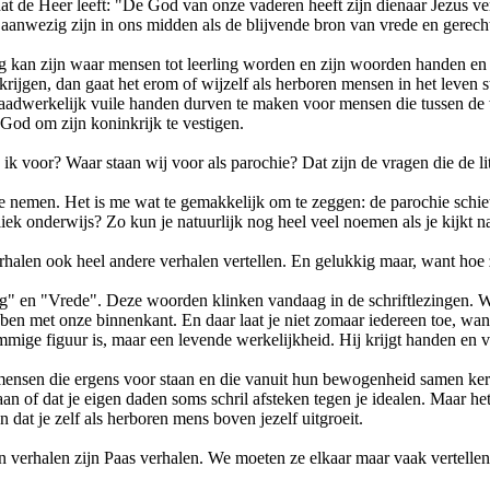
at de Heer leeft: "De God van onze vaderen heeft zijn dienaar Jezus verh
aar aanwezig zijn in ons midden als de blijvende bron van vrede en gere
ig kan zijn waar mensen tot leerling worden en zijn woorden handen en
krijgen, dan gaat het erom of wijzelf als herboren mensen in het leven st
 daadwerkelijk vuile handen durven te maken voor mensen die tussen de 
God om zijn koninkrijk te vestigen.
ta ik voor? Waar staan wij voor als parochie? Dat zijn de vragen die de l
e nemen. Het is me wat te gemakkelijk om te zeggen: de parochie schiet 
iek onderwijs? Zo kun je natuurlijk nog heel veel noemen als je kijkt n
 verhalen ook heel andere verhalen vertellen. En gelukkig maar, want ho
g" en "Vrede". Deze woorden klinken vandaag in de schriftlezingen. W
 met onze binnenkant. En daar laat je niet zomaar iedereen toe, want j
mmige figuur is, maar een levende werkelijkheid. Hij krijgt handen en
 mensen die ergens voor staan en die vanuit hun bewogenheid samen kerk
an of dat je eigen daden soms schril afsteken tegen je idealen. Maar h
dat je zelf als herboren mens boven jezelf uitgroeit.
n verhalen zijn Paas verhalen. We moeten ze elkaar maar vaak vertelle