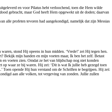
itgeleverd en voor Pilatus hebt verloochend, toen die Hem wilde
ter dood gebracht, maar God heeft Hem opgewekt uit de doden; daarvan
van alle profeten tevoren had aangekondigd, namelijk dat zijn Messias
n waren, stond Hij opeens in hun midden. ‘Vrede!’ zei Hij tegen hen.
rt? Bekijk mijn handen en mijn voeten maar, Ik ben het zelf. Betast
nden en voeten zien. Omdat ze het van blijdschap nog niet konden
 op waar ze bij waren. Hij zei: ‘Dit is wat Ik jullie heb gezegd toen
n.’ Toen opende Hij hun verstand om de Schriften te begrijpen. Hij zei:
ondigd aan alle volken, tot vergeving van zonden. Jullie zullen