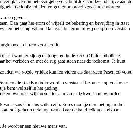
eerlijkt". En in het evangelie verschijnt Jezus in levende lijve aan de
chtigheid. Geloofsverhalen vragen er om goed verstaan te worden.
 voeten geven.
aan. Dan gaat het erom of wijzelf tot bekering en bevrijding in staat
wal en het schip vallen. Dan gaat het erom of wij de oproep verstaan
iturgie ons na Pasen voor houdt.
tekort want er zijn geen jongeren in de kerk. Of: de katholieke
aar het verleden en met de rug gaat staan naar de toekomst. Je kunt
e zouden wij goede vrijdag kunnen vieren als daar geen Pasen op volgt.
oorden die steeds minder worden verstaan. Ik zou er nog veel meer
e bent wel zelf in het geding.
 voeten, wanneer wij durven instaan voor die kwetsbare woorden.
 van Jezus Christus willen zijn. Soms moet je dan met pijn in het
et kan ook gebeuren dat mensen elkaar de hand reiken en elkaar
n. Je wordt er een nieuwe mens van.