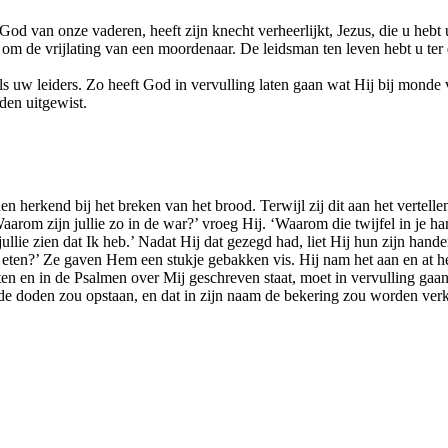
van onze vaderen, heeft zijn knecht verheerlijkt, Jezus, die u hebt u
ht om de vrijlating van een moordenaar. De leidsman ten leven hebt u 
ls uw leiders. Zo heeft God in vervulling laten gaan wat Hij bij monde 
den uitgewist.
herkend bij het breken van het brood. Terwijl zij dit aan het vertelle
arom zijn jullie zo in de war?’ vroeg Hij. ‘Waarom die twijfel in je ha
jullie zien dat Ik heb.’ Nadat Hij dat gezegd had, liet Hij hun zijn ha
 eten?’ Ze gaven Hem een stukje gebakken vis. Hij nam het aan en at het
eten en in de Psalmen over Mij geschreven staat, moet in vervulling gaa
 de doden zou opstaan, en dat in zijn naam de bekering zou worden verk