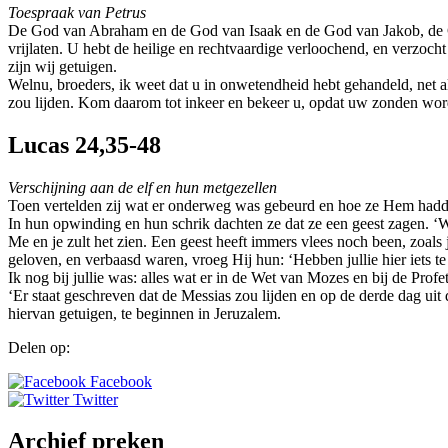
Toespraak van Petrus
De God van Abraham en de God van Isaak en de God van Jakob, de God 
vrijlaten. U hebt de heilige en rechtvaardige verloochend, en verzoc
zijn wij getuigen.
Welnu, broeders, ik weet dat u in onwetendheid hebt gehandeld, net a
zou lijden. Kom daarom tot inkeer en bekeer u, opdat uw zonden wor
Lucas 24,35-48
Verschijning aan de elf en hun metgezellen
Toen vertelden zij wat er onderweg was gebeurd en hoe ze Hem hadden 
In hun opwinding en hun schrik dachten ze dat ze een geest zagen. ‘Wa
Me en je zult het zien. Een geest heeft immers vlees noch been, zoals 
geloven, en verbaasd waren, vroeg Hij hun: ‘Hebben jullie hier iets te
Ik nog bij jullie was: alles wat er in de Wet van Mozes en bij de Prof
‘Er staat geschreven dat de Messias zou lijden en op de derde dag uit
hiervan getuigen, te beginnen in Jeruzalem.
Delen op:
Facebook
Twitter
Archief preken