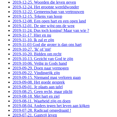
2019-12-25. Woorden die leven geven
2019-12-24. Het grootste wereldwonder
2019-12-22. Gemeenschap van vertrouwen
2019-12-15. Tekens van hoop
2019-12-08. Een open hart en een open land
2019-12-01. De ster wijst ons de weg
2019-11-24. Dus toch koning! Maar van wie ?
2019-11-17. Hier en nu
2019-11-10. Ik zal er zijn
2019-11-03 God die groter is dan ons hart
2019-10-27. 'Ik' of 'mij'
2019-10-20. Bidden om recht
2019-10-13. Gezicht van God te zijn
2019-10-06. Veilig in Gods hand
2019-09-29. Doen naar vermogen
2019-09-22. Vindingrijk zijn
2019-09-15. Niemand mag verloren gaan
2019-09-08. Het goede gesprek
2019-09-01. Je plaats aan tafel
2019-08-25. Geen recht, maar plicht
2019-08-18. Met hart en ziel
2019-08-11. Waarheid zijn en doen
2019-08-04. Anders tegen het leven aan kijken
2019-07-28. Radicaal omgedraaid !
2019-07-21. Gastvrij leven