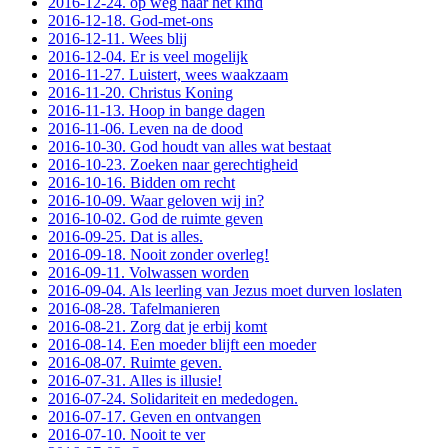
2016-12-24. op weg naar het kind
2016-12-18. God-met-ons
2016-12-11. Wees blij
2016-12-04. Er is veel mogelijk
2016-11-27. Luistert, wees waakzaam
2016-11-20. Christus Koning
2016-11-13. Hoop in bange dagen
2016-11-06. Leven na de dood
2016-10-30. God houdt van alles wat bestaat
2016-10-23. Zoeken naar gerechtigheid
2016-10-16. Bidden om recht
2016-10-09. Waar geloven wij in?
2016-10-02. God de ruimte geven
2016-09-25. Dat is alles.
2016-09-18. Nooit zonder overleg!
2016-09-11. Volwassen worden
2016-09-04. Als leerling van Jezus moet durven loslaten
2016-08-28. Tafelmanieren
2016-08-21. Zorg dat je erbij komt
2016-08-14. Een moeder blijft een moeder
2016-08-07. Ruimte geven.
2016-07-31. Alles is illusie!
2016-07-24. Solidariteit en mededogen.
2016-07-17. Geven en ontvangen
2016-07-10. Nooit te ver