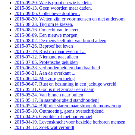
2015-09-20. Wie is groot en wie is klein.
2015-09-13. Geen woorden maar daden.
2015-09-06. Collectieve doofheid.
2015-08-30. Wetten zijn er voor mensen en niet andersom.
2015-08-23. Tijd om te kiezen.
2015-08-16. Om echt van te leven.
2015-08-09. Een nieuwe morgen.
2015-08-02. De mens leeft niet van brood alleen
2015-07-26. Beproef het leven
2015-07-19. Rust nu maar even uit ...
2015-07-12. Niemand gaat alleen
2015-07-05. Profetische geluiden
2015-06-28. verbondenheid en dankbaarheid
2015-06-21. Aan de overkant ...
2015-06-14. Met zorg en toeleg
2015-06-07. Rust en bezinning in een jachtige wereld
2015-05-31. God is niet zomaar een naam
2015-05-24. Van binnen naar buiten
2015-05-17. In saamhorigheid standhouden!
2015-05-14. Blijf niet staren maar stroop de mouwen op
2015-05-10. Ontmoeting, grens overschrijdend
2015-04-26. Gepolder of met hart en ziel
2015-04-19. Levenskracht voor bezielde herboren mensen
2015-04-12. Zoek wat verbindt