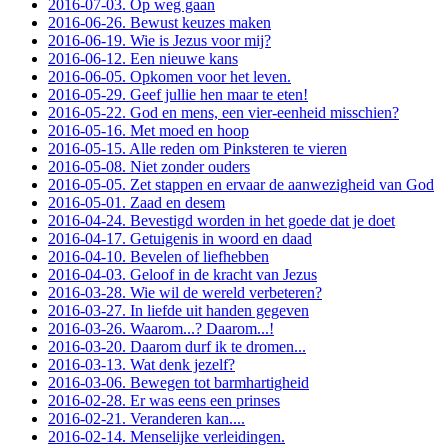
2016-07-03. Op weg gaan
2016-06-26. Bewust keuzes maken
2016-06-19. Wie is Jezus voor mij?
2016-06-12. Een nieuwe kans
2016-06-05. Opkomen voor het leven.
2016-05-29. Geef jullie hen maar te eten!
2016-05-22. God en mens, een vier-eenheid misschien?
2016-05-16. Met moed en hoop
2016-05-15. Alle reden om Pinksteren te vieren
2016-05-08. Niet zonder ouders
2016-05-05. Zet stappen en ervaar de aanwezigheid van God
2016-05-01. Zaad en desem
2016-04-24. Bevestigd worden in het goede dat je doet
2016-04-17. Getuigenis in woord en daad
2016-04-10. Bevelen of liefhebben
2016-04-03. Geloof in de kracht van Jezus
2016-03-28. Wie wil de wereld verbeteren?
2016-03-27. In liefde uit handen gegeven
2016-03-26. Waarom...? Daarom...!
2016-03-20. Daarom durf ik te dromen...
2016-03-13. Wat denk jezelf?
2016-03-06. Bewegen tot barmhartigheid
2016-02-28. Er was eens een prinses
2016-02-21. Veranderen kan....
2016-02-14. Menselijke verleidingen.