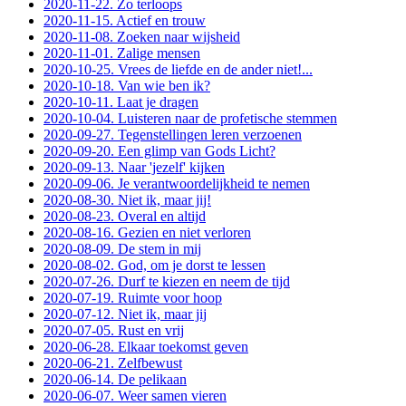
2020-11-22. Zo terloops
2020-11-15. Actief en trouw
2020-11-08. Zoeken naar wijsheid
2020-11-01. Zalige mensen
2020-10-25. Vrees de liefde en de ander niet!...
2020-10-18. Van wie ben ik?
2020-10-11. Laat je dragen
2020-10-04. Luisteren naar de profetische stemmen
2020-09-27. Tegenstellingen leren verzoenen
2020-09-20. Een glimp van Gods Licht?
2020-09-13. Naar 'jezelf' kijken
2020-09-06. Je verantwoordelijkheid te nemen
2020-08-30. Niet ik, maar jij!
2020-08-23. Overal en altijd
2020-08-16. Gezien en niet verloren
2020-08-09. De stem in mij
2020-08-02. God, om je dorst te lessen
2020-07-26. Durf te kiezen en neem de tijd
2020-07-19. Ruimte voor hoop
2020-07-12. Niet ik, maar jij
2020-07-05. Rust en vrij
2020-06-28. Elkaar toekomst geven
2020-06-21. Zelfbewust
2020-06-14. De pelikaan
2020-06-07. Weer samen vieren