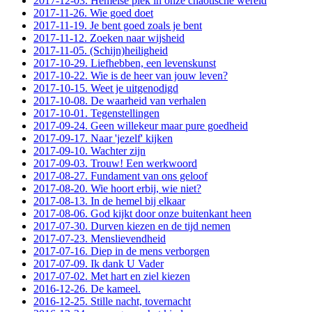
2017-12-03. Hemelse plek in onze chaotische wereld
2017-11-26. Wie goed doet
2017-11-19. Je bent goed zoals je bent
2017-11-12. Zoeken naar wijsheid
2017-11-05. (Schijn)heiligheid
2017-10-29. Liefhebben, een levenskunst
2017-10-22. Wie is de heer van jouw leven?
2017-10-15. Weet je uitgenodigd
2017-10-08. De waarheid van verhalen
2017-10-01. Tegenstellingen
2017-09-24. Geen willekeur maar pure goedheid
2017-09-17. Naar 'jezelf' kijken
2017-09-10. Wachter zijn
2017-09-03. Trouw! Een werkwoord
2017-08-27. Fundament van ons geloof
2017-08-20. Wie hoort erbij, wie niet?
2017-08-13. In de hemel bij elkaar
2017-08-06. God kijkt door onze buitenkant heen
2017-07-30. Durven kiezen en de tijd nemen
2017-07-23. Menslievendheid
2017-07-16. Diep in de mens verborgen
2017-07-09. Ik dank U Vader
2017-07-02. Met hart en ziel kiezen
2016-12-26. De kameel.
2016-12-25. Stille nacht, tovernacht