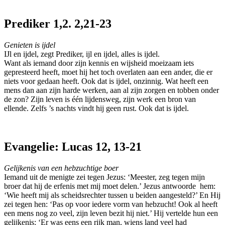
Prediker 1,2. 2,21-23
Genieten is ijdel
IJl en ijdel, zegt Prediker, ijl en ijdel, alles is ijdel.
Want als iemand door zijn kennis en wijsheid moeizaam iets
gepresteerd heeft, moet hij het toch overlaten aan een ander, die er
niets voor gedaan heeft. Ook dat is ijdel, onzinnig. Wat heeft een
mens dan aan zijn harde werken, aan al zijn zorgen en tobben onder
de zon? Zijn leven is één lijdensweg, zijn werk een bron van
ellende. Zelfs ’s nachts vindt hij geen rust. Ook dat is ijdel.
Evangelie: Lucas 12, 13-21
Gelijkenis van een hebzuchtige boer
Iemand uit de menigte zei tegen Jezus: ‘Meester, zeg tegen mijn
broer dat hij de erfenis met mij moet delen.’ Jezus antwoorde hem:
‘Wie heeft mij als scheidsrechter tussen u beiden aangesteld?’ En Hij
zei tegen hen: ‘Pas op voor iedere vorm van hebzucht! Ook al heeft
een mens nog zo veel, zijn leven bezit hij niet.’ Hij vertelde hun een
gelijkenis: ‘Er was eens een rijk man, wiens land veel had