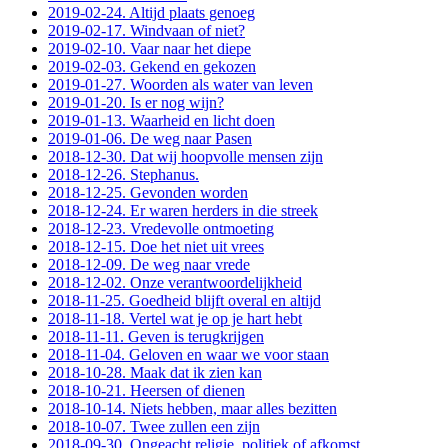
2019-02-24. Altijd plaats genoeg
2019-02-17. Windvaan of niet?
2019-02-10. Vaar naar het diepe
2019-02-03. Gekend en gekozen
2019-01-27. Woorden als water van leven
2019-01-20. Is er nog wijn?
2019-01-13. Waarheid en licht doen
2019-01-06. De weg naar Pasen
2018-12-30. Dat wij hoopvolle mensen zijn
2018-12-26. Stephanus.
2018-12-25. Gevonden worden
2018-12-24. Er waren herders in die streek
2018-12-23. Vredevolle ontmoeting
2018-12-15. Doe het niet uit vrees
2018-12-09. De weg naar vrede
2018-12-02. Onze verantwoordelijkheid
2018-11-25. Goedheid blijft overal en altijd
2018-11-18. Vertel wat je op je hart hebt
2018-11-11. Geven is terugkrijgen
2018-11-04. Geloven en waar we voor staan
2018-10-28. Maak dat ik zien kan
2018-10-21. Heersen of dienen
2018-10-14. Niets hebben, maar alles bezitten
2018-10-07. Twee zullen een zijn
2018-09-30. Ongeacht religie, politiek of afkomst