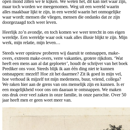
open mond zitten we te kijken. We weten het, dit kan niet waar zijn,
maar toch worden we meegenomen. Weg uit een wereld waarin
alles maakbaar lijkt te zijn, in een wereld waarin het onmogelijke
waar wordt: mensen die vliegen, mensen die ondanks dat ze zijn
doorgezaagd toch weer leven.
Heerlijk zo’n avondje, en toch komen we weer terecht in ons eigen
wereldje. Een wereldje waar ook vaak alles illusie blijkt te zijn. Mijn
werk, mijn relatie, mijn leven…
Steeds weer opnieuw proberen wij daaruit te ontsnappen, make-
overs, extreem make-overs, verre vakanties, grotere rijkdom. ‘Wat
heeft een mens aan al dat geploeter’, houdt de schrijver van het boek
Prediker ons voor. Steeds blijk ik aan één ding niet te kunnen
ontsnappen: mezelf! Hoe zit het daarmee? Zit ik goed in mijn vel,
hoe verhoud ik mijzelf tot mijn medemens, buur, vriend, collega?
We raken hier aan de grens van ons menselijk zijn en kunnen. Is er
een mogelijkheid voor ons om daaraan te ontsnappen. We maken
ons druk over veel zaken in onze familie, in onze parochie. Over 50
jaar heeft men er geen weet meer van.