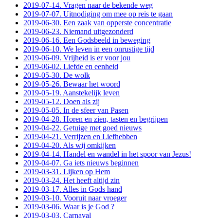
2019-07-14. Vragen naar de bekende weg
2019-07-07. Uitnodiging om mee op reis te gaan
2019-06-30. Een zaak van opperste concentratie
2019-06-23. Niemand uitgezonderd
2019-06-16. Een Godsbeeld in beweging
2019-06-10. We leven in een onrustige tijd
2019-06-09. Vrijheid is er voor jou
2019-06-02. Liefde en eenheid
2019-05-30. De wolk
2019-05-26. Bewaar het woord
2019-05-19. Aanstekelijk leven
2019-05-12. Doen als zij
2019-05-05. In de sfeer van Pasen
2019-04-28. Horen en zien, tasten en begrijpen
2019-04-22. Getuige met goed nieuws
2019-04-21. Verrijzen en Liefhebben
2019-04-20. Als wij omkijken
2019-04-14. Handel en wandel in het spoor van Jezus!
2019-04-07. Ga iets nieuws beginnen
2019-03-31. Lijken op Hem
2019-03-24. Het heeft altijd zin
2019-03-17. Alles in Gods hand
2019-03-10. Vooruit naar vroeger
2019-03-06. Waar is je God ?
2019-03-03. Carnaval