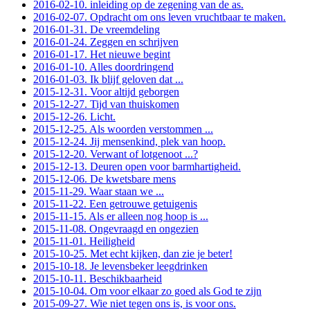
2016-02-10. inleiding op de zegening van de as.
2016-02-07. Opdracht om ons leven vruchtbaar te maken.
2016-01-31. De vreemdeling
2016-01-24. Zeggen en schrijven
2016-01-17. Het nieuwe begint
2016-01-10. Alles doordringend
2016-01-03. Ik blijf geloven dat ...
2015-12-31. Voor altijd geborgen
2015-12-27. Tijd van thuiskomen
2015-12-26. Licht.
2015-12-25. Als woorden verstommen ...
2015-12-24. Jij mensenkind, plek van hoop.
2015-12-20. Verwant of lotgenoot ...?
2015-12-13. Deuren open voor barmhartigheid.
2015-12-06. De kwetsbare mens
2015-11-29. Waar staan we ...
2015-11-22. Een getrouwe getuigenis
2015-11-15. Als er alleen nog hoop is ...
2015-11-08. Ongevraagd en ongezien
2015-11-01. Heiligheid
2015-10-25. Met echt kijken, dan zie je beter!
2015-10-18. Je levensbeker leegdrinken
2015-10-11. Beschikbaarheid
2015-10-04. Om voor elkaar zo goed als God te zijn
2015-09-27. Wie niet tegen ons is, is voor ons.