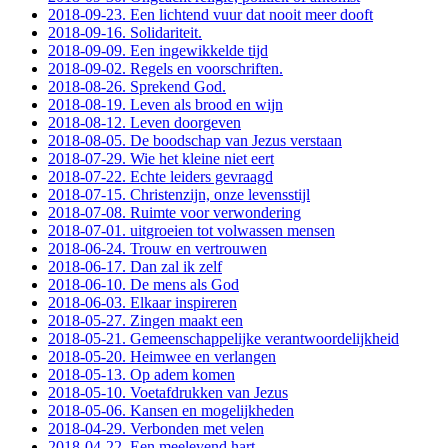
2018-09-23. Een lichtend vuur dat nooit meer dooft
2018-09-16. Solidariteit.
2018-09-09. Een ingewikkelde tijd
2018-09-02. Regels en voorschriften.
2018-08-26. Sprekend God.
2018-08-19. Leven als brood en wijn
2018-08-12. Leven doorgeven
2018-08-05. De boodschap van Jezus verstaan
2018-07-29. Wie het kleine niet eert
2018-07-22. Echte leiders gevraagd
2018-07-15. Christenzijn, onze levensstijl
2018-07-08. Ruimte voor verwondering
2018-07-01. uitgroeien tot volwassen mensen
2018-06-24. Trouw en vertrouwen
2018-06-17. Dan zal ik zelf
2018-06-10. De mens als God
2018-06-03. Elkaar inspireren
2018-05-27. Zingen maakt een
2018-05-21. Gemeenschappelijke verantwoordelijkheid
2018-05-20. Heimwee en verlangen
2018-05-13. Op adem komen
2018-05-10. Voetafdrukken van Jezus
2018-05-06. Kansen en mogelijkheden
2018-04-29. Verbonden met velen
2018-04-22. Een meelevend hart