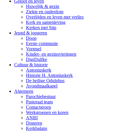
Geloof en leven
Huwelijk & gezin
Ziekte en ouderdom
Overlijden en leven met verlies
Kerk en samenleving
Kerken met Stip
Jeugd & jongeren
Doop
Eerste communie
Vormsel
Kinder- en gezinsvieringen
DigiDulfke
Cultuur & historie
Antoniuskerk
Historie H. Antoniuskerk
De heilige Odulphus
Avondmaalkapel
Algemeen
Parochiebestuur
Pastoraal team
Contactgroep
Werkgroepen en koren
ANBI
Doneren
Kerkbalans