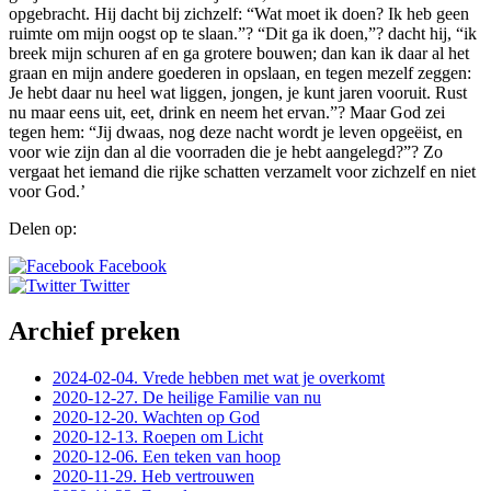
opgebracht. Hij dacht bij zichzelf: “Wat moet ik doen? Ik heb geen
ruimte om mijn oogst op te slaan.”? “Dit ga ik doen,”? dacht hij, “ik
breek mijn schuren af en ga grotere bouwen; dan kan ik daar al het
graan en mijn andere goederen in opslaan, en tegen mezelf zeggen:
Je hebt daar nu heel wat liggen, jongen, je kunt jaren vooruit. Rust
nu maar eens uit, eet, drink en neem het ervan.”? Maar God zei
tegen hem: “Jij dwaas, nog deze nacht wordt je leven opgeëist, en
voor wie zijn dan al die voorraden die je hebt aangelegd?”? Zo
vergaat het iemand die rijke schatten verzamelt voor zichzelf en niet
voor God.’
Delen op:
Facebook
Twitter
Archief preken
2024-02-04. Vrede hebben met wat je overkomt
2020-12-27. De heilige Familie van nu
2020-12-20. Wachten op God
2020-12-13. Roepen om Licht
2020-12-06. Een teken van hoop
2020-11-29. Heb vertrouwen