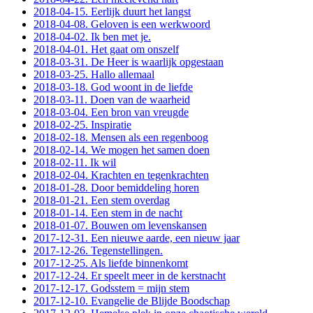
2018-04-15. Eerlijk duurt het langst
2018-04-08. Geloven is een werkwoord
2018-04-02. Ik ben met je.
2018-04-01. Het gaat om onszelf
2018-03-31. De Heer is waarlijk opgestaan
2018-03-25. Hallo allemaal
2018-03-18. God woont in de liefde
2018-03-11. Doen van de waarheid
2018-03-04. Een bron van vreugde
2018-02-25. Inspiratie
2018-02-18. Mensen als een regenboog
2018-02-14. We mogen het samen doen
2018-02-11. Ik wil
2018-02-04. Krachten en tegenkrachten
2018-01-28. Door bemiddeling horen
2018-01-21. Een stem overdag
2018-01-14. Een stem in de nacht
2018-01-07. Bouwen om levenskansen
2017-12-31. Een nieuwe aarde, een nieuw jaar
2017-12-26. Tegenstellingen.
2017-12-25. Als liefde binnenkomt
2017-12-24. Er speelt meer in de kerstnacht
2017-12-17. Godsstem = mijn stem
2017-12-10. Evangelie de Blijde Boodschap