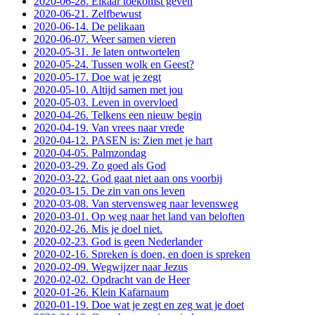
2020-06-28. Elkaar toekomst geven
2020-06-21. Zelfbewust
2020-06-14. De pelikaan
2020-06-07. Weer samen vieren
2020-05-31. Je laten ontwortelen
2020-05-24. Tussen wolk en Geest?
2020-05-17. Doe wat je zegt
2020-05-10. Altijd samen met jou
2020-05-03. Leven in overvloed
2020-04-26. Telkens een nieuw begin
2020-04-19. Van vrees naar vrede
2020-04-12. PASEN is: Zien met je hart
2020-04-05. Palmzondag
2020-03-29. Zo goed als God
2020-03-22. God gaat niet aan ons voorbij
2020-03-15. De zin van ons leven
2020-03-08. Van stervensweg naar levensweg
2020-03-01. Op weg naar het land van beloften
2020-02-26. Mis je doel niet.
2020-02-23. God is geen Nederlander
2020-02-16. Spreken is doen, en doen is spreken
2020-02-09. Wegwijzer naar Jezus
2020-02-02. Opdracht van de Heer
2020-01-26. Klein Kafarnaum
2020-01-19. Doe wat je zegt en zeg wat je doet