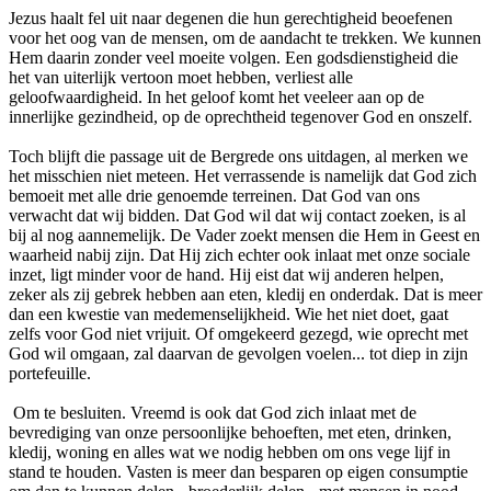
Jezus haalt fel uit naar degenen die hun gerechtigheid beoefenen
voor het oog van de mensen, om de aandacht te trekken. We kunnen
Hem daarin zonder veel moeite volgen. Een godsdienstigheid die
het van uiterlijk vertoon moet hebben, verliest alle
geloofwaardigheid. In het geloof komt het veeleer aan op de
innerlijke gezindheid, op de oprechtheid tegenover God en onszelf.
Toch blijft die passage uit de Bergrede ons uitdagen, al merken we
het misschien niet meteen. Het verrassende is namelijk dat God zich
bemoeit met alle drie genoemde terreinen. Dat God van ons
verwacht dat wij bidden. Dat God wil dat wij contact zoeken, is al
bij al nog aannemelijk. De Vader zoekt mensen die Hem in Geest en
waarheid nabij zijn. Dat Hij zich echter ook inlaat met onze sociale
inzet, ligt minder voor de hand. Hij eist dat wij anderen helpen,
zeker als zij gebrek hebben aan eten, kledij en onderdak. Dat is meer
dan een kwestie van medemenselijkheid. Wie het niet doet, gaat
zelfs voor God niet vrijuit. Of omgekeerd gezegd, wie oprecht met
God wil omgaan, zal daarvan de gevolgen voelen... tot diep in zijn
portefeuille.
Om te besluiten. Vreemd is ook dat God zich inlaat met de
bevrediging van onze persoonlijke behoeften, met eten, drinken,
kledij, woning en alles wat we nodig hebben om ons vege lijf in
stand te houden. Vasten is meer dan besparen op eigen consumptie