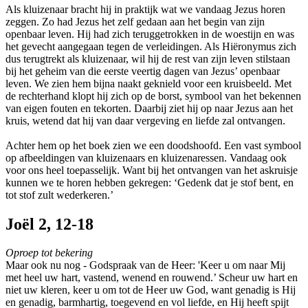
Als kluizenaar bracht hij in praktijk wat we vandaag Jezus horen
zeggen. Zo had Jezus het zelf gedaan aan het begin van zijn
openbaar leven. Hij had zich teruggetrokken in de woestijn en was
het gevecht aangegaan tegen de verleidingen. Als Hiëronymus zich
dus terugtrekt als kluizenaar, wil hij de rest van zijn leven stilstaan
bij het geheim van die eerste veertig dagen van Jezus’ openbaar
leven. We zien hem bijna naakt geknield voor een kruisbeeld. Met
de rechterhand klopt hij zich op de borst, symbool van het bekennen
van eigen fouten en tekorten. Daarbij ziet hij op naar Jezus aan het
kruis, wetend dat hij van daar vergeving en liefde zal ontvangen.
Achter hem op het boek zien we een doodshoofd. Een vast symbool
op afbeeldingen van kluizenaars en kluizenaressen. Vandaag ook
voor ons heel toepasselijk. Want bij het ontvangen van het askruisje
kunnen we te horen hebben gekregen: ‘Gedenk dat je stof bent, en
tot stof zult wederkeren.’
Joël 2, 12-18
Oproep tot bekering
Maar ook nu nog - Godspraak van de Heer: 'Keer u om naar Mij
met heel uw hart, vastend, wenend en rouwend.’ Scheur uw hart en
niet uw kleren, keer u om tot de Heer uw God, want genadig is Hij
en genadig, barmhartig, toegevend en vol liefde, en Hij heeft spijt