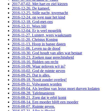
2017-07-02. Met hart en ziel kiezen
2016-12-26. De kameel.
2016-12-25. Stille nacht, tovernacht
2016-12-24. op weg naar het kind
2016-12-18. God-met-ons
2016-12-11. Wees blij
2016-12-04. Er is veel mogelijk
2016-11-27. Luistert, wees waakzaam
2016-11-20. Christus Koning
2016-11-13. Hoop in bange dagen
2016-11-06. Leven na de dood
2016-10-30. God houdt van alles wat bestaat
2016-10-23. Zoeken naar gerechtigheid
2016-10-16. Bidden om recht
2016-10-09. Waar geloven wij in?
2016-10-02. God de ruimte geven
2016-09-25. Dat is alles.
2016-09-18. Nooit zonder overleg!
2016-09-11. Volwassen worden
2016-09-04. Als leerling van Jezus moet durven loslaten
2016-08-28. Tafelmanieren
2016-08-21. Zorg dat je erbij komt
2016-08-14. Een moeder blijft een moeder
2016-08-07. Ruimte geven.
2016-07-31. Alles is illusie!