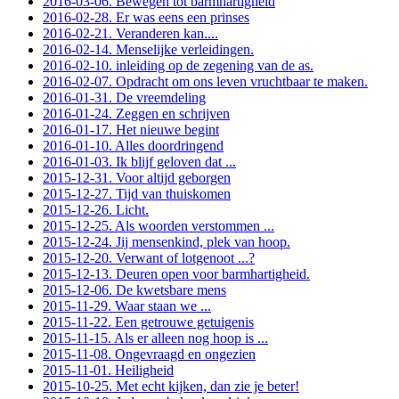
2016-03-06. Bewegen tot barmhartigheid
2016-02-28. Er was eens een prinses
2016-02-21. Veranderen kan....
2016-02-14. Menselijke verleidingen.
2016-02-10. inleiding op de zegening van de as.
2016-02-07. Opdracht om ons leven vruchtbaar te maken.
2016-01-31. De vreemdeling
2016-01-24. Zeggen en schrijven
2016-01-17. Het nieuwe begint
2016-01-10. Alles doordringend
2016-01-03. Ik blijf geloven dat ...
2015-12-31. Voor altijd geborgen
2015-12-27. Tijd van thuiskomen
2015-12-26. Licht.
2015-12-25. Als woorden verstommen ...
2015-12-24. Jij mensenkind, plek van hoop.
2015-12-20. Verwant of lotgenoot ...?
2015-12-13. Deuren open voor barmhartigheid.
2015-12-06. De kwetsbare mens
2015-11-29. Waar staan we ...
2015-11-22. Een getrouwe getuigenis
2015-11-15. Als er alleen nog hoop is ...
2015-11-08. Ongevraagd en ongezien
2015-11-01. Heiligheid
2015-10-25. Met echt kijken, dan zie je beter!