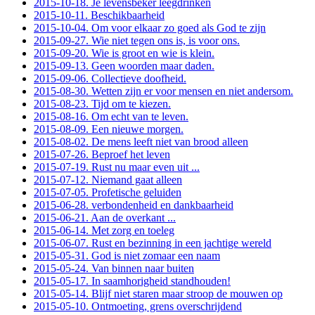
2015-10-18. Je levensbeker leegdrinken
2015-10-11. Beschikbaarheid
2015-10-04. Om voor elkaar zo goed als God te zijn
2015-09-27. Wie niet tegen ons is, is voor ons.
2015-09-20. Wie is groot en wie is klein.
2015-09-13. Geen woorden maar daden.
2015-09-06. Collectieve doofheid.
2015-08-30. Wetten zijn er voor mensen en niet andersom.
2015-08-23. Tijd om te kiezen.
2015-08-16. Om echt van te leven.
2015-08-09. Een nieuwe morgen.
2015-08-02. De mens leeft niet van brood alleen
2015-07-26. Beproef het leven
2015-07-19. Rust nu maar even uit ...
2015-07-12. Niemand gaat alleen
2015-07-05. Profetische geluiden
2015-06-28. verbondenheid en dankbaarheid
2015-06-21. Aan de overkant ...
2015-06-14. Met zorg en toeleg
2015-06-07. Rust en bezinning in een jachtige wereld
2015-05-31. God is niet zomaar een naam
2015-05-24. Van binnen naar buiten
2015-05-17. In saamhorigheid standhouden!
2015-05-14. Blijf niet staren maar stroop de mouwen op
2015-05-10. Ontmoeting, grens overschrijdend