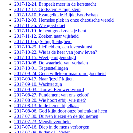
2017-12-24. Er speelt meer in de kerstnacht
2017-12-17. Godsstem = mijn stem
2017-12-10. Evangelie de Blijde Boodschap
2017-12-03. Hemelse plek in onze chaotische wereld
2017-11-26. Wie goed doet
2017-11-19. Je bent goed zoals je bent
2017-11-12. Zoeken naar wijsheid
2017-11-05. (Schijn)heiligheid
2017-10-29. Liefhebben, een levenskunst
2017-10-22. Wie is de heer van jouw leven?
2017-10-15. Weet je uitgenodigd
2017-10-08. De waarheid van verhalen
2017-10-01. Tegenstellingen
2017-09-24. Geen willekeur maar pure goedheid
2017-09-17. Naar 'jezelf' kijken
2017-09-10. Wachter zijn
2017-09-03. Trouw! Een werkwoord
2017-08-27. Fundament van ons geloof
2017-08-20. Wie hoort erbij, wie niet?
2017-08-13. In de hemel bij elkaar
2017-08-06. God kijkt door onze buitenkant heen
2017-07-30. Durven kiezen en de tijd nemen
2017-07-23. Menslievendheid
2017-07-16. Diep in de mens verborgen
2017-07-09. Ik dank U Vader