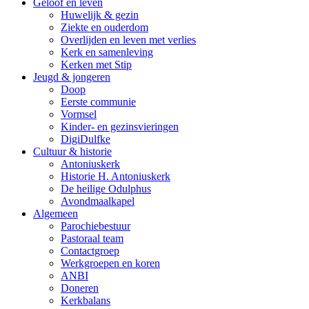
Geloof en leven
Huwelijk & gezin
Ziekte en ouderdom
Overlijden en leven met verlies
Kerk en samenleving
Kerken met Stip
Jeugd & jongeren
Doop
Eerste communie
Vormsel
Kinder- en gezinsvieringen
DigiDulfke
Cultuur & historie
Antoniuskerk
Historie H. Antoniuskerk
De heilige Odulphus
Avondmaalkapel
Algemeen
Parochiebestuur
Pastoraal team
Contactgroep
Werkgroepen en koren
ANBI
Doneren
Kerkbalans