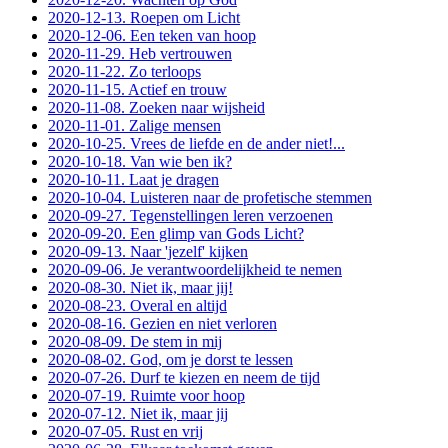
2020-12-13. Roepen om Licht
2020-12-06. Een teken van hoop
2020-11-29. Heb vertrouwen
2020-11-22. Zo terloops
2020-11-15. Actief en trouw
2020-11-08. Zoeken naar wijsheid
2020-11-01. Zalige mensen
2020-10-25. Vrees de liefde en de ander niet!...
2020-10-18. Van wie ben ik?
2020-10-11. Laat je dragen
2020-10-04. Luisteren naar de profetische stemmen
2020-09-27. Tegenstellingen leren verzoenen
2020-09-20. Een glimp van Gods Licht?
2020-09-13. Naar 'jezelf' kijken
2020-09-06. Je verantwoordelijkheid te nemen
2020-08-30. Niet ik, maar jij!
2020-08-23. Overal en altijd
2020-08-16. Gezien en niet verloren
2020-08-09. De stem in mij
2020-08-02. God, om je dorst te lessen
2020-07-26. Durf te kiezen en neem de tijd
2020-07-19. Ruimte voor hoop
2020-07-12. Niet ik, maar jij
2020-07-05. Rust en vrij