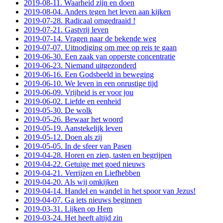
2019-08-11. Waarheid zijn en doen
2019-08-04. Anders tegen het leven aan kijken
2019-07-28. Radicaal omgedraaid !
2019-07-21. Gastvrij leven
2019-07-14. Vragen naar de bekende weg
2019-07-07. Uitnodiging om mee op reis te gaan
2019-06-30. Een zaak van opperste concentratie
2019-06-23. Niemand uitgezonderd
2019-06-16. Een Godsbeeld in beweging
2019-06-10. We leven in een onrustige tijd
2019-06-09. Vrijheid is er voor jou
2019-06-02. Liefde en eenheid
2019-05-30. De wolk
2019-05-26. Bewaar het woord
2019-05-19. Aanstekelijk leven
2019-05-12. Doen als zij
2019-05-05. In de sfeer van Pasen
2019-04-28. Horen en zien, tasten en begrijpen
2019-04-22. Getuige met goed nieuws
2019-04-21. Verrijzen en Liefhebben
2019-04-20. Als wij omkijken
2019-04-14. Handel en wandel in het spoor van Jezus!
2019-04-07. Ga iets nieuws beginnen
2019-03-31. Lijken op Hem
2019-03-24. Het heeft altijd zin