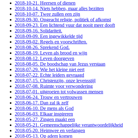
2018-10-21. Heersen of dienen
2018-10-14. Niets hebben, maar alles bezitten
2018-10-07. Twee zullen een zijn
2018-09-30. Ongeacht religie, politiek of afkomst
2018-09-23. Een lichtend vuur dat nooit meer dooft
2018-09-16. Solidariteit.
2018-09-09. Een ingewikkelde tijd
2018-09-02. Regels en voorschriften.
2018-08-26. Sprekend God.
2018-08-19. Leven als brood en wijn
2018-08-12. Leven doorgeven
2018-08-05. De boodschap van Jezus verstaan
2018-07-29. Wie het kleine niet eert
2018-07-22. Echte leiders gevraagd
2018-07-15. Christenzijn, onze levensstijl
2018-07-08. Ruimte voor verwondering
2018-07-01. uitgroeien tot volwassen mensen
2018-06-24. Trouw en vertrouwen
2018-06-17. Dan zal ik zelf
2018-06-10. De mens als God
2018-06-03. Elkaar inspireren
2018-05-27. Zingen maakt een
2018-05-21. Gemeenschappelijke verantwoordelijkheid
2018-05-20. Heimwee en verlangen
2018-05-13. Op adem komen