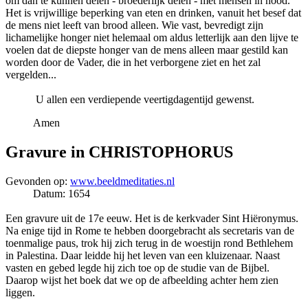
om dan te kunnen delen - broederlijk delen - met mensen in nood.
Het is vrijwillige beperking van eten en drinken, vanuit het besef dat
de mens niet leeft van brood alleen. Wie vast, bevredigt zijn
lichamelijke honger niet helemaal om aldus letterlijk aan den lijve te
voelen dat de diepste honger van de mens alleen maar gestild kan
worden door de Vader, die in het verborgene ziet en het zal
vergelden...
U allen een verdiepende veertigdagentijd gewenst.
Amen
Gravure in CHRISTOPHORUS
Gevonden op:
www.beeldmeditaties.nl
Datum: 1654
Een gravure uit de 17e eeuw. Het is de kerkvader Sint Hiëronymus.
Na enige tijd in Rome te hebben doorgebracht als secretaris van de
toenmalige paus, trok hij zich terug in de woestijn rond Bethlehem
in Palestina. Daar leidde hij het leven van een kluizenaar. Naast
vasten en gebed legde hij zich toe op de studie van de Bijbel.
Daarop wijst het boek dat we op de afbeelding achter hem zien
liggen.