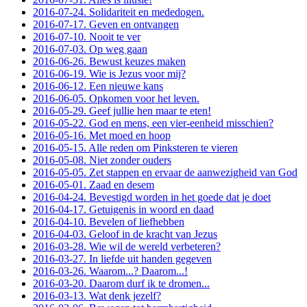
2016-07-24. Solidariteit en mededogen.
2016-07-17. Geven en ontvangen
2016-07-10. Nooit te ver
2016-07-03. Op weg gaan
2016-06-26. Bewust keuzes maken
2016-06-19. Wie is Jezus voor mij?
2016-06-12. Een nieuwe kans
2016-06-05. Opkomen voor het leven.
2016-05-29. Geef jullie hen maar te eten!
2016-05-22. God en mens, een vier-eenheid misschien?
2016-05-16. Met moed en hoop
2016-05-15. Alle reden om Pinksteren te vieren
2016-05-08. Niet zonder ouders
2016-05-05. Zet stappen en ervaar de aanwezigheid van God
2016-05-01. Zaad en desem
2016-04-24. Bevestigd worden in het goede dat je doet
2016-04-17. Getuigenis in woord en daad
2016-04-10. Bevelen of liefhebben
2016-04-03. Geloof in de kracht van Jezus
2016-03-28. Wie wil de wereld verbeteren?
2016-03-27. In liefde uit handen gegeven
2016-03-26. Waarom...? Daarom...!
2016-03-20. Daarom durf ik te dromen...
2016-03-13. Wat denk jezelf?