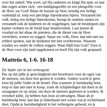
over het onheil. Wie weet, zal Hij omkeren en krijgt Hij spijt, en laat
dan zegen achter zich, een huldigingsoffer en een plengoffer voor
de Heer, uw God! Blaas de bazuin op Sion, kondig een heilige
vastentijd af, roep een plechtige bijeenkomst bijeen. Verzamelt het
volk, beleg een heilige bijeenkomst, brengt de oudsten samen en
verzamelt ook de kinderen en de zuigelingen; laat de bruidegom zijn
kamer verlaten en de bruid haar bruidsvertrek. Laat tussen de
voorhal en het altaar de priesters, die de dienst van de Heer
verrichten, wenen en zeggen: Spaar uw volk, Heer, laat niet met uw
erfdeel spotten, laat de heidenen het niet overheersen. Waarom
zouden we onder de volken zeggen: Waar blijft hun God? Toen is
de Heer voor zijn land opgekomen en heeft Hij zijn volk gespaard.
Matteüs 6, 1-6. 16-18
De Vader ziet in het verborgene
Pas op dat jullie je gerechtigheid niet beoefenen voor de ogen van
de mensen, om door hen gezien te worden. Anders wacht je geen
loon bij jullie Vader in de hemel. Dus wanneer je barmhartig bent,
loop er dan niet mee te koop, zoals de schijnheiligen dat doen in de
synagogen en op straat, om door de mensen geprezen te worden. Ik
verzeker jullie, zij hebben hun loon al ontvangen. Maar als je
barmhartig bent, laat dan je linkerhand niet weten wat je rechterhand
doet. Opdat je barmhartigheid in het verborgene gebeurt, en je