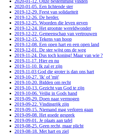
2020-01-12. Onze bestemming vinden
2020-01-05. Een lichtende ster
2019-12-29. Feest van solidariteit
2019-12-26. De herder.
2019-12-25. Woorden die leven geven
2019-12-24. Het grootste wereldwonder
2019-12-22. Gemeenschap van vertrouwen
2019-12-15. Tekens van hoop
2019-12-08. Een open hart en een open land
2019-12-01. De ster wijst ons de weg
2019-11-24. Dus toch koning! Maar van wie ?
2019-11-17. Hier en nu
2019-11-10. Ik zal er zijn
2019-11-03 God die groter is dan ons hart
2019-10-27. 'Ik' of 'mij'
2019-10-20. Bidden om recht
2019-10-13. Gezicht van God te zijn
2019-10-06. Veilig in Gods hand
2019-09-29. Doen naar vermogen
2019-09-22. Vindingrijk zijn
2019-09-15. Niemand mag verloren gaan
2019-09-08. Het goede gesprek
2019-09-01. Je plaats aan tafel
2019-08-25. Geen recht, maar plicht
2019-08-18. Met hart en ziel