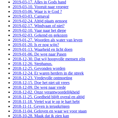
2019-03-17. Alles in Gods hand
2019-03-10. Vooruit naar vroeger
2019-03-06. Waar is je God ?
2019-03-03. Carnaval
2019-02-24. Altijd plaats genoeg
2019-02-17. Windvaan of niet?
2019-02-10. Vaar naar het diepe
2019-02-03. Gekend en gekozen
2019-01-27. Woorden als water van leven
2019-01-20. Is er nog wijn?
2019-01-13. Waarheid en licht doen
2019-01-06. De weg naar Pasen
2018-12-30. Dat wij hoopvolle mensen zijn
2018-12-26. Stephanus.
2018-12-25. Gevonden worden
2018-12-24. Er waren herders in die streek
2018-12-23. Vredevolle ontmoeting
2018-12-15. Doe het niet uit vrees
2018-12-09. De weg naar vrede
2018-12-02. Onze verantwoordelijkheid
2018-11-25. Goedheid blijft overal en altijd
2018-11-18. Vertel wat je op je hart hebt
2018-11-11. Geven is terugkrijgen
2018-11-04. Geloven en waar we voor staan
2018-10-28. Maak dat ik zien kan